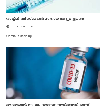
വാക്സിന്‍ രജിസ്ട്രേഷന്‍ സഹായ കേന്ദ്രം തുറന്നു
11th of March 2021
Continue Reading
മൊബൈല്‍ സംഘം വൃദ്ധസദനത്തിലെത്തി; ഇന്ന്