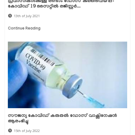
പ്രവാസികള്‍ക്കുള്ള രണ്ടാം ഡോസ് കുത്തിവെയ്പ്പ്:
കോവിഡ് 19 സൈറ്റില്‍ രജിസ്റ്റര്‍...
13th of July 2021
Continue Reading
സൗജന്യ കോവിഡ് കരുതൽ ഡോസ് വാക്സിനേഷൻ
ആരംഭിച്ചു
15th of July 2022