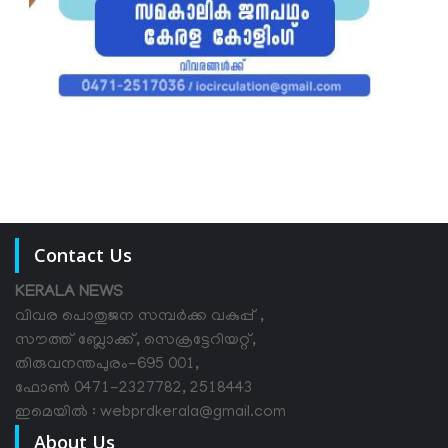
Contact Us
KERALA NEWS
വിവര പൊതുജന സമ്പര്‍ക്ക വകുപ്പ് ,
സൗത്ത് ബ്ലോക്ക്, സെക്രട്ടേറിയറ്റ്,
തിരുവനന്തപുരം-695 001,
ഫോൺ 0471-2327782, 2518443
ഇമെയിൽ : webprdkerala@gmail.com
About Us