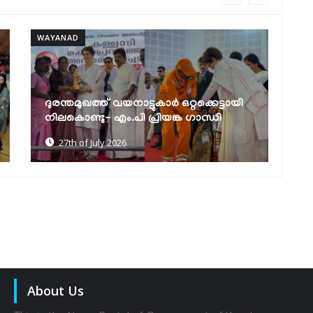
WAYANAD
കനിപ്പന്തൽ പദ്ധതിക്ക്
സംസ്ഥാനതലത്തിൽ തുടക്കമായി
18th of July 2026
About Us