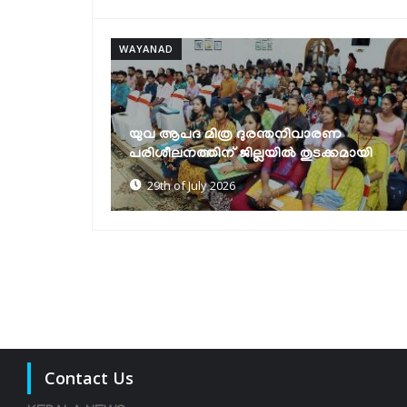
WAYANAD
ാരണ
ദുരന്തമുഖത്ത് വയനാട്ടുകാര്‍ ഒറ്റക്കെട്ടായി
ടക്കമായി
നിലകൊണ്ടു- എം.പി പ്രിയങ്ക ഗാന്ധി
27th of July 2026
Contact Us