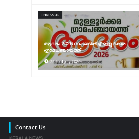
THRISSUR
്‍ക്കര
മികവ് 2026 മന്ത്രി ഒ.. ജെ ജനീഷ്
ഉദ്ഘാടനം ചെയ്തു
25th of July 2026
Contact Us
KERALA NEWS