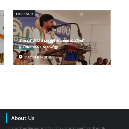
THRISSUR
TH
നബാർഡ് അതിരപ്പിള്ളി മറ്റത്തൂർ
ത
ട്രൈബ്സ് പദ്ധതി മന്ത്രി കെ. എ. തുളസി
മ
ഉദ്ഘാടനം ചെയ്തു
മ
18th of July 2026
About Us
This is the News Portal of Government of Kerala