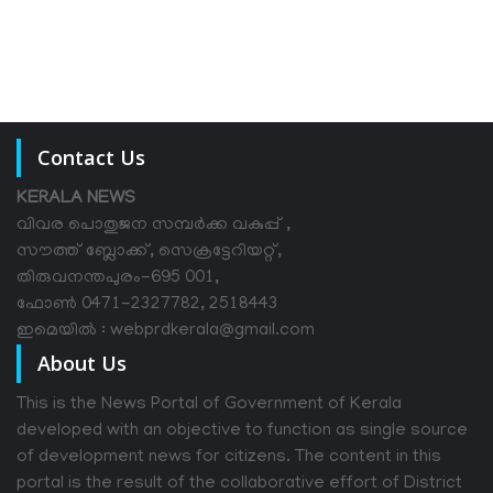
Contact Us
KERALA NEWS
വിവര പൊതുജന സമ്പര്‍ക്ക വകുപ്പ് ,
സൗത്ത് ബ്ലോക്ക്, സെക്രട്ടേറിയറ്റ്,
തിരുവനന്തപുരം-695 001,
ഫോൺ 0471-2327782, 2518443
ഇമെയിൽ : webprdkerala@gmail.com
About Us
This is the News Portal of Government of Kerala
developed with an objective to function as single source
of development news for citizens. The content in this
portal is the result of the collaborative effort of District