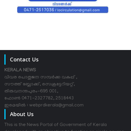
Contact Us
KERALA NEWS
വിവര പൊതുജന സമ്പര്‍ക്ക വകുപ്പ് ,
സൗത്ത് ബ്ലോക്ക്, സെക്രട്ടേറിയറ്റ്,
തിരുവനന്തപുരം-695 001,
ഫോൺ 0471-2327782, 2518443
ഇമെയിൽ : webprdkerala@gmail.com
About Us
This is the News Portal of Government of Kerala