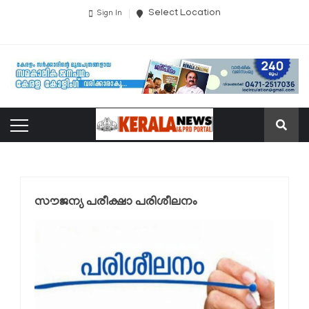
Select Location
Sign In
സൗജന്യ പരീക്ഷാ പരിശീലനം