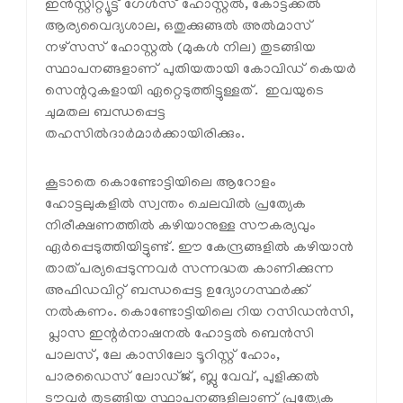
ഇന്‍സ്റ്റിറ്റ്യൂട്ട് ഗേള്‍സ് ഹോസ്റ്റല്‍, കോട്ടക്കല്‍
ആര്യവൈദ്യശാല, ഒതുക്കുങ്ങല്‍ അല്‍മാസ്
നഴ്‌സസ് ഹോസ്റ്റല്‍ (മുകള്‍ നില) തുടങ്ങിയ
സ്ഥാപനങ്ങളാണ് പുതിയതായി കോവിഡ് കെയര്‍
സെന്ററുകളായി ഏറ്റെടുത്തിട്ടുള്ളത്. ഇവയുടെ
ചുമതല ബന്ധപ്പെട്ട
തഹസില്‍ദാര്‍മാര്‍ക്കായിരിക്കും.
കൂടാതെ കൊണ്ടോട്ടിയിലെ ആറോളം
ഹോട്ടലുകളില്‍ സ്വന്തം ചെലവില്‍ പ്രത്യേക
നിരീക്ഷണത്തില്‍ കഴിയാനുള്ള സൗകര്യവും
ഏര്‍പ്പെടുത്തിയിട്ടുണ്ട്. ഈ കേന്ദ്രങ്ങളില്‍ കഴിയാന്‍
താത്പര്യപ്പെടുന്നവര്‍ സന്നദ്ധത കാണിക്കുന്ന
അഫിഡവിറ്റ് ബന്ധപ്പെട്ട ഉദ്യോഗസ്ഥര്‍ക്ക്
നല്‍കണം. കൊണ്ടോട്ടിയിലെ റിയ റസിഡന്‍സി,
പ്ലാസ ഇന്റര്‍നാഷനല്‍ ഹോട്ടല്‍ ബെന്‍സി
പാലസ്, ലേ കാസിലോ ടൂറിസ്റ്റ് ഹോം,
പാരഡൈസ് ലോഡ്ജ്, ബ്ലു വേവ്, പുളിക്കല്‍
ടൗവര്‍ തുടങ്ങിയ സ്ഥാപനങ്ങളിലാണ് പ്രത്യേക