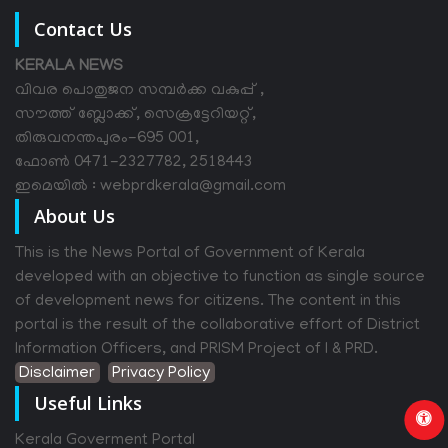
Contact Us
KERALA NEWS
വിവര പൊതുജന സമ്പര്‍ക്ക വകുപ്പ് ,
സൗത്ത് ബ്ലോക്ക്, സെക്രട്ടേറിയറ്റ്,
തിരുവനന്തപുരം-695 001,
ഫോൺ 0471-2327782, 2518443
ഇമെയിൽ : webprdkerala@gmail.com
About Us
This is the News Portal of Government of Kerala
developed with an objective to function as single source
of development news for citizens. The content in this
portal is the result of the collaborative effort of District
Information Officers, and PRISM Project of I & PRD.
Disclaimer
Privacy Policy
Useful Links
Kerala Goverment Portal