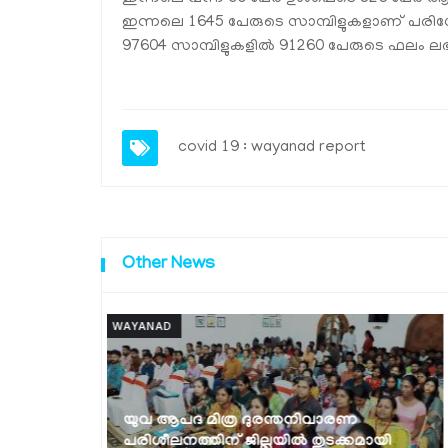
ഇന്നലെ 1645 പേരുടെ സാമ്പിളുകളാണ് പരിശോ
97604 സാമ്പിളുകളില്‍ 91260 പേരുടെ ഫലം ലഭിച
covid 19 : wayanad report
Other News
WAYANAD
ണ
ദുരന്തമുഖത്ത് വയനാട്ടുകാര്‍ ഒറ്റക്കെട്ടായി
കമായി
നിലകൊണ്ടു- എം.പി പ്രിയങ്ക ഗാന്ധി