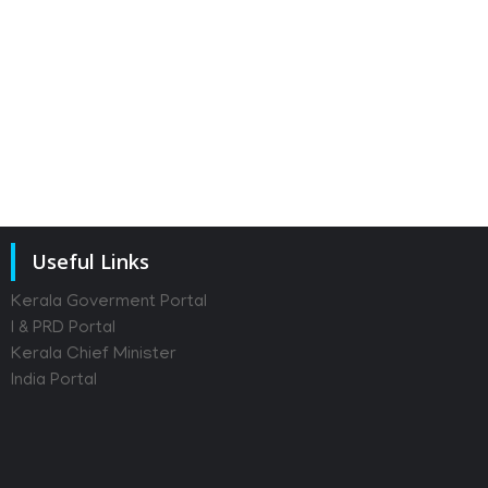
9th of July 2026
8th of July 
Useful Links
Kerala Goverment Portal
I & PRD Portal
Kerala Chief Minister
India Portal