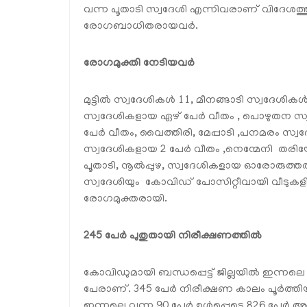
വന്ന പൂതാടി സ്വദേശി എന്നിവരാണ് വിദേശത്ത
രോഗബാധിതരായവര്‍.
രോഗമുക്തി നേടിയവര്‍
മുട്ടില്‍ സ്വദേശികള്‍ 11, മീനങ്ങാടി സ്വദേശികള്
സ്വദേശികളായ ഏഴ് പേര്‍ വീതം , പൊഴുതന സ
പേര്‍ വീതം, വൈത്തിരി, മേപ്പാടി ,പനമരം സ്
സ്വദേശികളായ 2 പേര്‍ വീതം ,നെന്മേനി തരിയോട
പൂതാടി, നൂല്‍പ്പുഴ, സ്വദേശികളായ ഓരോരുത്തര
സ്വദേശിയും കോവിഡ് പോസിറ്റീവായി വീടുകളില്
രോഗമുക്തരായി.
245 പേര്‍ പുതുതായി നിരീക്ഷണത്തില്‍
കോവിഡുമായി ബന്ധപ്പെട്ട് ജില്ലയില്‍ ഇന്നല
പേരാണ്. 345 പേര്‍ നിരീക്ഷണ കാലം പൂര്‍ത്തിയ
ഇന്നലെ വന്ന 90 പേര്‍ ഉള്‍പ്പെടെ 826 പേര്‍ ആ