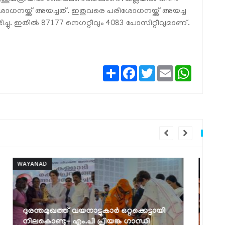
ധനയ്ക്ക് അയച്ചത്. ഇതുവരെ പരിശോധനയ്ക്ക് അയച്ച
്ചു. ഇതില്‍ 87177 നെഗറ്റീവും 4083 പോസിറ്റീവുമാണ്.
Share
Facebook
Twitter
Email
WhatsAp
WAYANAD
WA
കനിപ്പന്തൽ പദ്ധതിക്ക്
മ
സംസ്ഥാനതലത്തിൽ തുടക്കമായി
ന