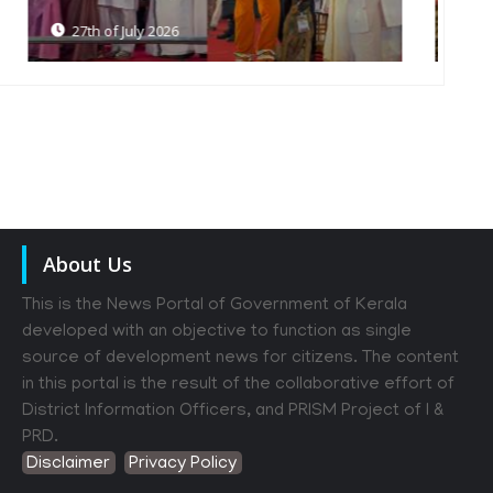
18th of July 2026
About Us
This is the News Portal of Government of Kerala
developed with an objective to function as single
source of development news for citizens. The content
in this portal is the result of the collaborative effort of
District Information Officers, and PRISM Project of I &
PRD.
Disclaimer
Privacy Policy