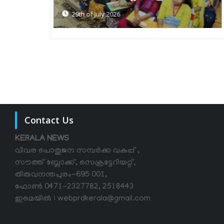
27th of July 2026
Contact Us
KERALA NEWS
വിവര പൊതുജന സമ്പര്‍ക്ക വകുപ്പ് ,
സൗത്ത് ബ്ലോക്ക്, സെക്രട്ടേറിയറ്റ്,
തിരുവനന്തപുരം-695 001,
ഫോൺ 0471-2327782, 2518443
ഇമെയിൽ : webprdkerala@gmail.com