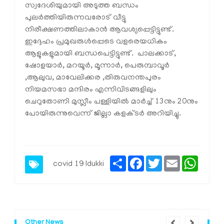
സ്വദേശിയുമായി അടുത്ത ബന്ധം
പുലര്‍ത്തിയിരുന്നവരോട് വീട്ടു
നിരീക്ഷണത്തിലാകാന്‍ ആവശ്യപ്പെട്ടിട്ടുണ്ട്.
ഇദ്ദേഹം പ്രമുഖരുള്‍പ്പെടെ വളരെയധികം
ആളുകളുമായി ബന്ധപെട്ടിട്ടുണ്ട്. പാലക്കാട്,
ഷോളയാര്‍, മറയൂര്‍, മൂന്നാര്‍, പെരുമ്പാവൂര്‍
,ആലുവ, മാവേലിക്കര ,തിരുവനന്തപുരം
നിയമസഭാ മന്ദിരം എന്നിവിടങ്ങളിലും
ചെറുതോണി മുസ്ലീം പള്ളിയില്‍ മാര്‍ച്ച് 13നും 20നും
പോയിരുന്നുവെന്ന് ജില്ലാ കളക്ടര്‍ അറിയിച്ചു.
Share
Facebook
Twitter
Email
Whats
covid 19 Idukki
Other News