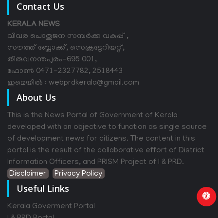
Contact Us
KERALA NEWS
വിവര പൊതുജന സമ്പര്‍ക്ക വകുപ്പ് ,
സൗത്ത് ബ്ലോക്ക്, സെക്രട്ടേറിയറ്റ്,
തിരുവനന്തപുരം-695 001,
ഫോൺ 0471-2327782, 2518443
ഇമെയിൽ : webprdkerala@gmail.com
About Us
This is the News Portal of Government of Kerala
developed with an objective to function as single source
of development news for citizens. The content in this
portal is the result of the collaborative effort of District
Information Officers, and PRISM Project of I & PRD.
Disclaimer
Privacy Policy
Useful Links
Kerala Goverment Portal