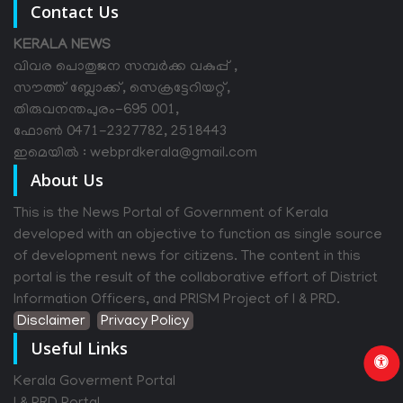
Contact Us
KERALA NEWS
വിവര പൊതുജന സമ്പര്‍ക്ക വകുപ്പ് ,
സൗത്ത് ബ്ലോക്ക്, സെക്രട്ടേറിയറ്റ്,
തിരുവനന്തപുരം-695 001,
ഫോൺ 0471-2327782, 2518443
ഇമെയിൽ : webprdkerala@gmail.com
About Us
This is the News Portal of Government of Kerala
developed with an objective to function as single source
of development news for citizens. The content in this
portal is the result of the collaborative effort of District
Information Officers, and PRISM Project of I & PRD.
Disclaimer
Privacy Policy
Useful Links
Kerala Goverment Portal