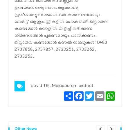
കോവിഡ് കെയര്‍ സെന്ററുകള്‍
ഉപയോഗപ്പെടുത്താം. ആരോഗ്യ
പ്രശ്‌നങ്ങളുണ്ടായാല്‍ ഒരു കാരണവശാലും
നേരിട്ട് ആശുപത്രികളില്‍ പോകരുത്. ജില്ലാതല
കണ്‍ട്രോള്‍ സെല്ലില്‍ വിളിച്ച് ലഭിക്കുന്ന
നിര്‍ദേശങ്ങള്‍ പൂര്‍ണമായും പാലിക്കണം.
ജില്ലാതല കണ്‍ട്രോള്‍ സെല്‍ നമ്പറുകള്‍: 0483
2737858, 2737857, 2733251, 2733252,
2733253.
covid 19 : Malappuram district
Share
Facebook
Twitter
Email
Whats
Other News