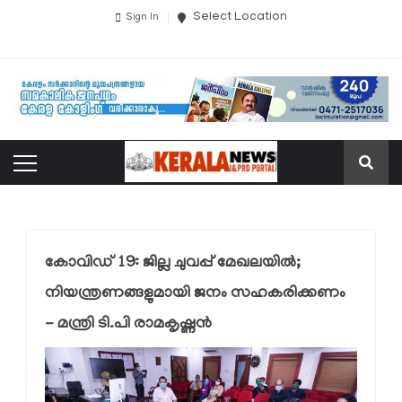
Select Location
Sign In
കോവിഡ് 19: ജില്ല ചുവപ്പ് മേഖലയില്‍;
നിയന്ത്രണങ്ങളുമായി ജനം സഹകരിക്കണം
- മന്ത്രി ടി.പി രാമകൃഷ്ണന്‍