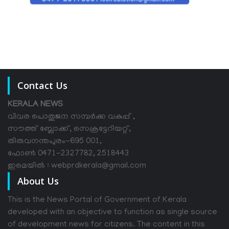
Contact Us
KERALA NEWS
വിവര പൊതുജന സമ്പര്‍ക്ക വകുപ്പ് ,
സൗത്ത് ബ്ലോക്ക്, സെക്രട്ടേറിയറ്റ്,
തിരുവനന്തപുരം-695 001,
ഫോൺ 0471-2327782, 2518443
ഇമെയിൽ : webprdkerala@gmail.com
About Us
This is the News Portal of Government of Kerala
developed with an objective to function as single source
of development news for citizens. The content in this