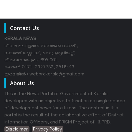
Contact Us
KERALA NEWS
വിവര പൊതുജന സമ്പര്‍ക്ക വകുപ്പ് ,
സൗത്ത് ബ്ലോക്ക്, സെക്രട്ടേറിയറ്റ്,
തിരുവനന്തപുരം-695 001,
ഫോൺ 0471-2327782, 2518443
ഇമെയിൽ : webprdkerala@gmail.com
About Us
This is the News Portal of Government of Kerala
developed with an objective to function as single source
of development news for citizens. The content in this
portal is the result of the collaborative effort of District
Information Officers, and PRISM Project of I & PRD.
Disclaimer
Privacy Policy