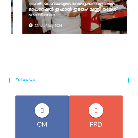
ലഹരി മാഫിയയുടെ വേരറുക്കുന്നതുവരെ
ഓപ്പറേഷൻ തൂഫാൻ തുടരും: മന്ത്രി രമേശ്
ചെന്നിത്തല
22nd of July 2026
Follow Us
CM
PRD