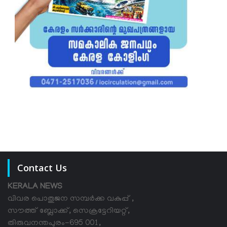
Contact Us
KERALA NEWS
വിവര പൊതുജന സമ്പര്‍ക്ക വകുപ്പ് ,
സൗത്ത് ബ്ലോക്ക്, സെക്രട്ടേറിയറ്റ്,
തിരുവനന്തപുരം-695 001,