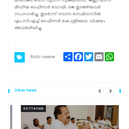
മാനേജര്‍ ഡോ. വ്യാസ് സുകുമാരന്‍, ജില്ലാ മാസ്
മീഡിയ ഓഫീസര്‍ ഡോമി. ജെ തുടങ്ങിയവര്‍
സംസാരിച്ചു. തുടര്‍ന്ന് നടന്ന സെമിനാറില്‍
എം.സി.എച്ച് ഓഫീസര്‍ കെ.ശ്രീലേഖ വിഷയം
അവതരിപ്പിച്ചു.
Share
Facebook
Twitter
Email
Whats
Roto vaxine
Other News
KOTTAYAM
K