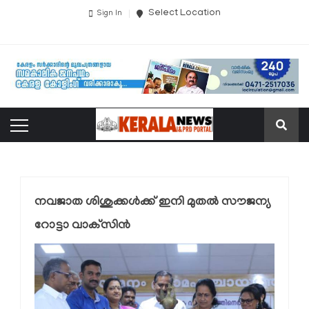
Select Location
Sign In
നവജാത ശിശുക്കള്‍ക്ക് ഇനി മുതല്‍ സൗജന്യ
റോട്ടാ വാക്‌സിന്‍