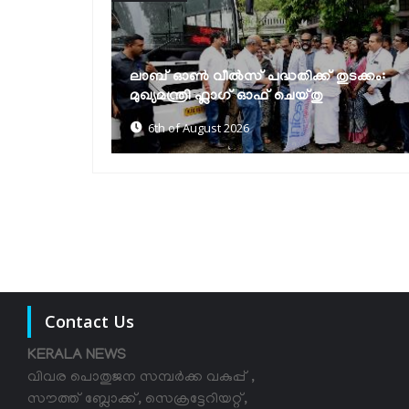
മുല്ലപ്പെരിയാറിൽ ജലനിരപ്പ് ഉയർത്താൻ
ുടക്കം:
കേരളം അനുവദിക്കില്ലെന്ന് മന്ത്രി
മോൻസ് ജോസഫ്
6th of August 2026
Contact Us
KERALA NEWS
വിവര പൊതുജന സമ്പര്‍ക്ക വകുപ്പ് ,
സൗത്ത് ബ്ലോക്ക്, സെക്രട്ടേറിയറ്റ്,