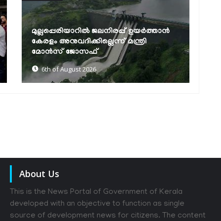
കെഎസ്ആർടിസിയിൽ ഡിജിറ്റൽ യുഗം:
ഊ
എഐ വാട്‌സ്ആപ്പ് ടിക്കറ്റിങ്, 24
ക
മണിക്കൂർ കസ്റ്റമർ കെയർ,...
അ
6th of August 2026
About Us
This is the News Portal of Government of Kerala
developed with an objective to function as single
source of development news for citizens. The content