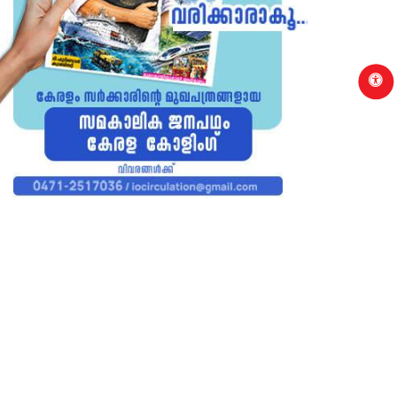
p
WSDESK
NEWSDESK