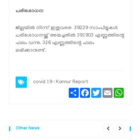
പരിശോധന
ജില്ലയില്‍ നിന്ന് ഇതുവരെ 39229 സാംപിളുകള്‍
പരിശോധനയ്ക്ക് അയച്ചതില്‍ 391903 എണ്ണത്തിന്റെ
ഫലം വന്നു. 326 എണ്ണത്തിന്റെ ഫലം
ലഭിക്കാനുണ്ട്.
covid 19 : Kannur Report
Share
Facebook
Twitter
Email
Whats
Other News