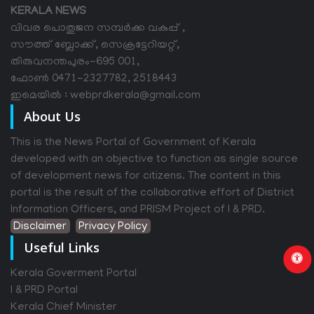
KERALA NEWS
വിവര പൊതുജന സമ്പര്‍ക്ക വകുപ്പ് ,
സൗത്ത് ബ്ലോക്ക്, സെക്രട്ടേറിയറ്റ്,
തിരുവനന്തപുരം-695 001,
ഫോൺ 0471-2327782, 2518443
ഇമെയിൽ : webprdkerala@gmail.com
About Us
This is the News Portal of Government of Kerala
developed with an objective to function as single source
of development news for citizens. The content in this
portal is the result of the collaborative effort of District
Information Officers, and PRISM Project of I & PRD.
Disclaimer
Privacy Policy
Useful Links
Kerala Goverment Portal
I & PRD Portal
Kerala Chief Minister