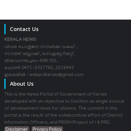
Contact Us
KERALA NEWS
വിവര പൊതുജന സമ്പര്‍ക്ക വകുപ്പ് ,
സൗത്ത് ബ്ലോക്ക്, സെക്രട്ടേറിയറ്റ്,
തിരുവനന്തപുരം-695 001,
ഫോൺ 0471-2327782, 2518443
ഇമെയിൽ : webprdkerala@gmail.com
About Us
This is the News Portal of Government of Kerala
developed with an objective to function as single source
of development news for citizens. The content in this
portal is the result of the collaborative effort of District
Information Officers, and PRISM Project of I & PRD.
Disclaimer
Privacy Policy