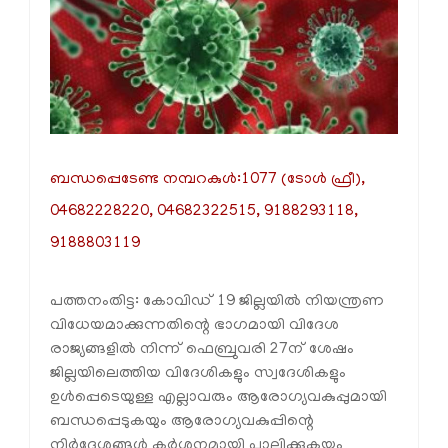
ബന്ധപ്പെടേണ്ട നമ്പറകുള്‍:1077 (ടോള്‍ ഫ്രീ),
04682228220, 04682322515, 9188293118,
9188803119
പത്തനംതിട്ട: കോവിഡ് 19 ജില്ലയില്‍ നിയന്ത്രണ
വിധേയമാക്കുന്നതിന്റെ ഭാഗമായി വിദേശ
രാജ്യങ്ങളില്‍ നിന്ന് ഫെബ്രുവരി 27ന് ശേഷം
ജില്ലയിലെത്തിയ വിദേശികളും സ്വദേശികളും
ഉള്‍പ്പെടെയുള്ള എല്ലാവരും ആരോഗ്യവകുപ്പുമായി
ബന്ധപ്പെടുകയും ആരോഗ്യവകുപ്പിന്റെ
നിര്‍ദേശങ്ങള്‍ കര്‍ശനമായി പാലിക്കുകയും