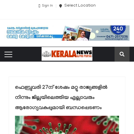
Select Location
Sign In
ഫെബ്രുവരി 27ന് ശേഷം മറ്റു രാജ്യങ്ങളില്‍
നിന്നും ജില്ലയിലെത്തിയ എല്ലാവരും
ആരോഗ്യവകുപ്പുമായി ബന്ധപ്പെടണം