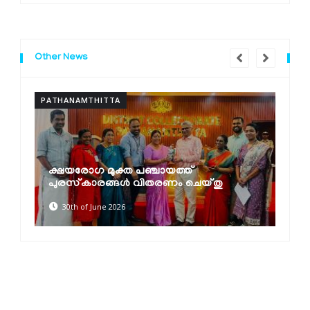
Other News
PATHANAMTHITTA
P
ക്ഷയരോഗ മുക്ത പഞ്ചായത്ത്
പുരസ്‌കാരങ്ങൾ വിതരണം ചെയ്തു
30th of June 2026