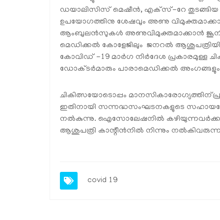
ഡയാലിസിസ് മെഷീൻ, എക്‌സ്-റേ തുടങ്
ഉപയോഗത്തിനു ശേഷവും അണു വിമുക്തമാക്കാന
ആംബുലൻസുകൾ അണുവിമുക്തമാക്കാൻ ജൂനിയർ
മെഡിക്കൽ കോളേജിലും ജനറൽ ആശുപത്രിയിലു
കോവിഡ് -19 മാർഗ നിർദേശ പ്രകാരമുള്ള ചി
ഡോക്ടർമാരും പാരാമെഡിക്കൽ അംഗങ്ങളും മികച
ചികിത്സയോടൊപ്പം മാനസികാരോഗ്യത്തിന്പ്ര
ഇതിനായി സന്നദ്ധസംഘടനകളുടെ സഹായത്തോട
നൽകുന്നു. ഐസോലേഷനിൽ കഴിയുന്നവർക്ക
ആശുപത്രി കാന്റീൻനിൽ നിന്നും നൽകിവരുന്ന
covid 19