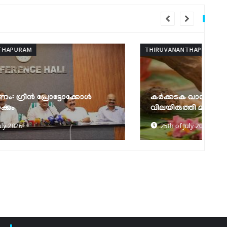
THIRUVANANTHAPURAM
THI
ആ
കർക്കടക വാവുബലി ഒരുക്കങ്ങൾ
മ
വിലയിരുത്തി മന്ത്രി കെ. മുരളീധരൻ
മ
25th of July 2026