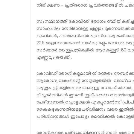
നിരീക്ഷണ - പ്രതിരോധ പ്രവർത്തങ്ങളിൽ പങ്
സംസ്ഥാനത്ത് കോവിഡ് രോഗം സ്ഥിതികരിച്ചത
സാഹചര്യം നേരിടാനുള്ള എല്ലാം മുന്നൊരുക്കങ്
ഓ.പികൾ, ഫാർമസികൾ എന്നിവ ആരംഭിക്കുക
225 ഐസോലേഷൻ വാർഡുകളും ജനറൽ ആശുപത്രി
സർക്കാർ ആശുപത്രികളിൽ ആകെക്കൂടി 60 വാർഡു
എണ്ണവും ഒരുക്കി.
കോവിഡ് രോഗികളുമായി നിരന്തരം സമ്പർക്കത
ആരോഗ്യ വകുപ്പിന്റെ നേതൃത്വത്തിൽ വിദഗ്ധ 
ആശുപത്രികളിലെ അടക്കമുള്ള ഡോക്ടർമാർ, ന
വിദ്യാർത്ഥികൾ തുടങ്ങി ശുചീകരണ തൊഴിലാളി
പേഴ്‌സണൽ പ്രൊട്ടക്ഷൻ എക്യുമെൻസ് (പി.പ
കൈകഴുകുന്നതിനുള്ളപരിശീലനം വരെ ഇതിൽ ഉൾപ
പരിശീലനങ്ങൾ ഇപ്പോഴും മെഡിക്കൽ കോളേജിൽ
രോഗികളുടെ പരിശോധിക്കുന്നതിനാൽ ഏറെ ശ്