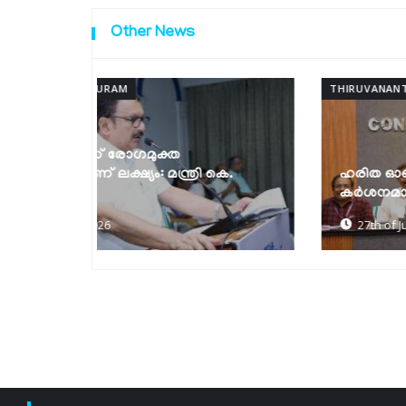
Other News
THIRUVANANTHAPURAM
 കെ.
ഹരിത ഓണം: ഗ്രീൻ പ്രോട്ടോക്കോൾ
കർശനമാക്കും
27th of July 2026