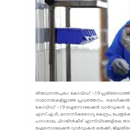
തിരുവനന്തപുരം: കോവിഡ് -19 പ്രതിരോധത്തി
സമാനതകളില്ലാത്ത പ്രവർത്തനം. മെഡിക്കൽ
കോവിഡ് -19 ഐസോലേഷൻ വാർഡുകൾ പ്രധാനമാ
എസ്.എ.ടി, മാനസികരോഗ്യ കേന്ദ്രം, പേരൂർക്ക
പാറശാല, ചിറയിൻകീഴ് എന്നിവിടങ്ങളിലെ താല
ഐസൊലേഷൻ വാർഡുകൾ ഒരുക്കി. ജില്ലയിലെ