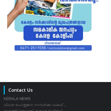
Contact Us
KERALA NEWS
വിവര പൊതുജന സമ്പര്‍ക്ക വകുപ്പ് ,