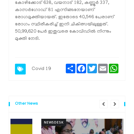
കോഴിക്കോട് 638, വയനാട് 182, കണ്ണൂര്‍ 337,
കാസര്‍ഗോഡ് 81 എന്നിങ്ങനേയാണ്
രോഗമുക്തിയായത്. ഇതോടെ 40,546 പേരാണ്
രോഗം സ്ഥിരീകരിച്ച് ഇനി ചികിത്സയിലുള്ളത്.
50,99,620 പേര്‍ ഇതുവരെ കോവിഡില്‍ നിന്നും
മുക്തി നേടി.
Share
Facebook
Twitter
Email
Whats
Covid 19
Other News
NEWSDESK
N