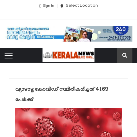
Select Location
Sign In
വ്യാഴാഴ്ച കോവിഡ് സ്ഥിരീകരിച്ചത് 4169
പേർക്ക്