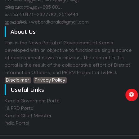
സൗത്ത് ബ്ലോക്ക്, സെക്രട്ടേറിയറ്റ്,
തിരുവനന്തപുരം-695 001,
ഫോൺ 0471-2327782, 2518443
ഇമെയിൽ : webprdkerala@gmail.com
About Us
This is the News Portal of Government of Kerala
developed with an objective to function as single source
of development news for citizens. The content in this
portal is the result of the collaborative effort of District
Information Officers, and PRISM Project of I & PRD.
Disclaimer
Privacy Policy
Useful Links
Kerala Goverment Portal
I & PRD Portal
Kerala Chief Minister
India Portal