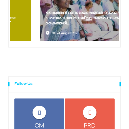
കൈത്തറി ദിനാഘോഷങ്ങൾ സംഘടിപ്പിച്ചു;
പരമ്പരാഗത നെയ്ത്തുകാരെ സംരക്ഷിച്ച്
കൈത്തറി...
7th of August 2026
Follow Us
CM
PRD