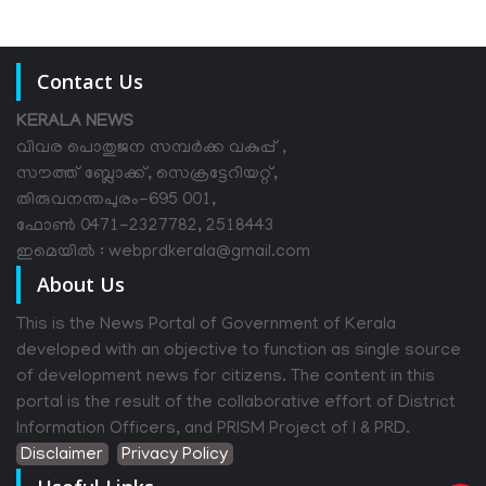
Contact Us
KERALA NEWS
വിവര പൊതുജന സമ്പര്‍ക്ക വകുപ്പ് ,
സൗത്ത് ബ്ലോക്ക്, സെക്രട്ടേറിയറ്റ്,
തിരുവനന്തപുരം-695 001,
ഫോൺ 0471-2327782, 2518443
ഇമെയിൽ : webprdkerala@gmail.com
About Us
This is the News Portal of Government of Kerala
developed with an objective to function as single source
of development news for citizens. The content in this
portal is the result of the collaborative effort of District
Information Officers, and PRISM Project of I & PRD.
Disclaimer
Privacy Policy