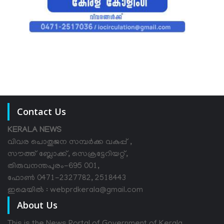
Contact Us
KERALA NEWS
വിവര പൊതുജന സമ്പര്‍ക്ക വകുപ്പ് ,
സൗത്ത് ബ്ലോക്ക്, സെക്രട്ടേറിയറ്റ്,
തിരുവനന്തപുരം-695 001,
ഫോൺ 0471-2327782, 2518443
ഇമെയിൽ : webprdkerala@gmail.com
About Us