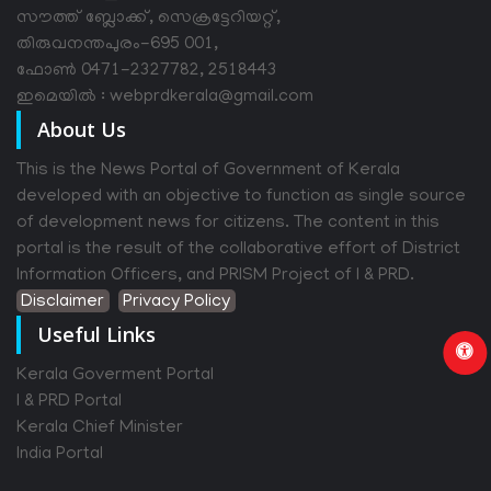
സൗത്ത് ബ്ലോക്ക്, സെക്രട്ടേറിയറ്റ്,
തിരുവനന്തപുരം-695 001,
ഫോൺ 0471-2327782, 2518443
ഇമെയിൽ : webprdkerala@gmail.com
About Us
This is the News Portal of Government of Kerala
developed with an objective to function as single source
of development news for citizens. The content in this
portal is the result of the collaborative effort of District
Information Officers, and PRISM Project of I & PRD.
Disclaimer
Privacy Policy
Useful Links
Kerala Goverment Portal
I & PRD Portal
Kerala Chief Minister
India Portal