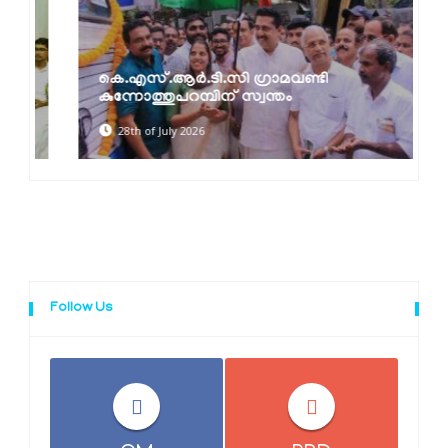
കെ.എസ്.ആർ.ടി.സി ഗ്രാമവണ്ടി
കുന്നോത്തുപറമ്പിന് സ്വന്തം
28th of July 2026
Follow Us