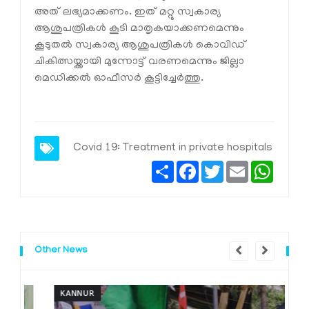
അത് ലഭ്യമാക്കണം. ഇത് മറ്റു സ്വകാര്യ
ആശുപത്രികള്‍ കൂടി മാതൃകയാക്കണമെന്നും
കൂടുതല്‍ സ്വകാര്യ ആശുപത്രികള്‍ കൊവിഡ്
ചികിത്സയ്ക്കായി മുന്നോട്ട് വരണമെന്നും ജില്ലാ
മെഡിക്കല്‍ ഓഫീസര്‍ കൂട്ടിച്ചേര്‍ത്തു.
Covid 19: Treatment in private hospitals
Share
Facebook
Twitter
Email
Whats
Other News
KANNUR
K