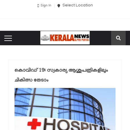
Select Location
Sign In
കൊവിഡ് 19: സ്വകാര്യ ആശുപത്രികളിലും
ചികിത്സ തേടാം