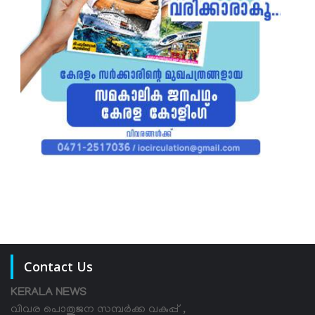
Contact Us
KERALA NEWS
വിവര പൊതുജന സമ്പര്‍ക്ക വകുപ്പ് ,