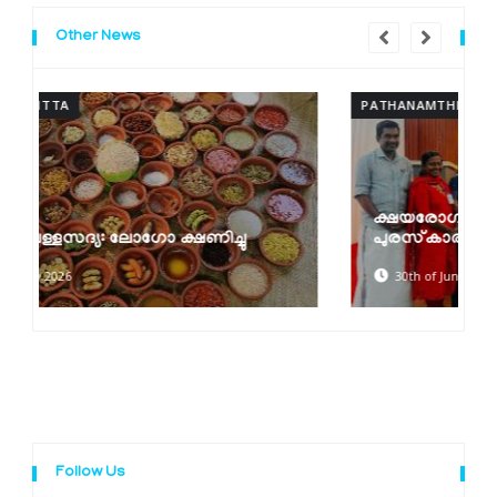
Other News
PATHANAMTHITTA
ക്ഷയരോഗ മുക്ത പഞ്ചായത്ത്
പുരസ്‌കാരങ്ങൾ വിതരണം ചെയ്തു
30th of June 2026
Follow Us