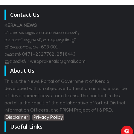
Contact Us
KERALA NEWS
വിവര പൊതുജന സമ്പര്‍ക്ക വകുപ്പ് ,
സൗത്ത് ബ്ലോക്ക്, സെക്രട്ടേറിയറ്റ്,
തിരുവനന്തപുരം-695 001,
ഫോൺ 0471-2327782, 2518443
ഇമെയിൽ : webprdkerala@gmail.com
About Us
This is the News Portal of Government of Kerala
developed with an objective to function as single source
of development news for citizens. The content in this
portal is the result of the collaborative effort of District
Information Officers, and PRISM Project of I & PRD.
Disclaimer
Privacy Policy
Useful Links