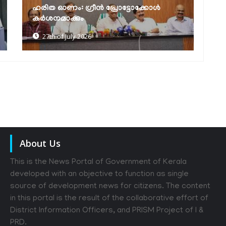
കർക്കടക വാവുബലി ഒരുക്കങ്ങൾ
വിലയിരുത്തി മന്ത്രി കെ. മുരളീധരൻ
25th of July 2026
About Us
This is the News Portal of Government of Kerala
developed with an objective to function as single
source of development news for citizens. The content
in this portal is the result of the collaborative effort of
District Information Officers, and PRISM Project of I &
PRD.