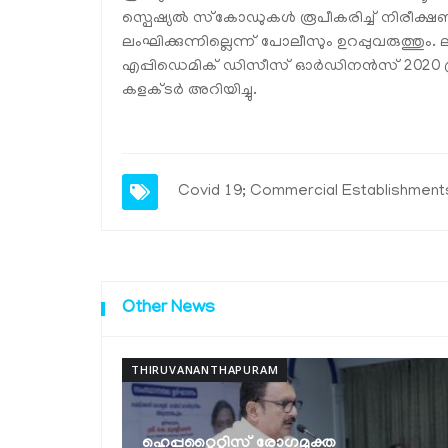
സ്പെഷ്യല്‍ സ്‌കോഡുകള്‍ രൂപീകരിച്ച് നിരീക്ഷ
ലംഘിക്കുന്നില്ലെന്ന് പോലീസും ഉറപ്പുവരുത്തു
എപ്പിഡെമിക് ഡിസീസ് ഓര്‍ഡിനന്‍സ് 2020 പ്ര
കളക്ടര്‍ അറിയിച്ചു.
Covid 19; Commercial Establishment
Other News
THIRUVANANTHAPURAM