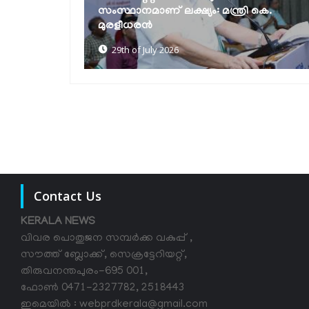
രി കെ.
ഹരിത ഓണം: ഗ്രീൻ പ്രോട്ടോക്കോൾ
കർശനമാക്കും
27th of July 2026
Contact Us
KERALA NEWS
വിവര പൊതുജന സമ്പര്‍ക്ക വകുപ്പ് ,
സൗത്ത് ബ്ലോക്ക്, സെക്രട്ടേറിയറ്റ്,
തിരുവനന്തപുരം-695 001,
ഫോൺ 0471-2327782, 2518443
ഇമെയിൽ : webprdkerala@gmail.com