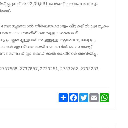
ചു. ഇതില്‍ 22,39,591 പേര്‍ക്ക് ഒന്നാം ഡോസും
ിയത്.
ബോധ്യമായാല്‍ നിര്‍ബന്ധമായും വീടുകളില്‍ പ്രത്യേകം
ക് രോഗം പകരാതിരിക്കാനുള്ള പരമാവധി
പ്രശ്നങ്ങളുള്ളവര്‍ അടുത്തുള്ള ആരോഗ്യ കേന്ദ്രം,
‍ത്തകര്‍ എന്നിവരുമായി ഫോണില്‍ ബന്ധപ്പെട്ട്
്കണമെന്നും ജില്ലാ മെഡിക്കല്‍ ഓഫീസര്‍ അറിയിച്ചു.
83 2737858, 2737857, 2733251, 2733252, 2733253.
Share
Facebook
Twitter
Email
WhatsAp