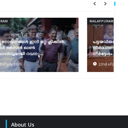
MALAPPURAM
MA
പട്ടയവിതരണവും സ്മാർട്ട് വില്ലേജ്
നിർമ്മാണവും വേഗത്തിലാക്കാൻ
മന
നിർദ്ദേശം നൽകി...
മാ
22nd of July 2026
About Us