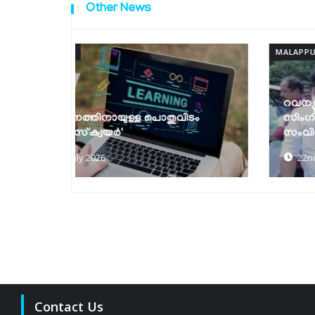
Other News
MALAPPURAM
റവന്യൂ സേവനങ്ങള്‍ ഇനി ഒറ്റ ക്ലിക്കില്‍;
ിടം
സിംഗിള്‍ സൈന്‍ ഓണ്‍
സംവിധാനവുമായി റവന്യു...
22nd of July 2026
Contact Us