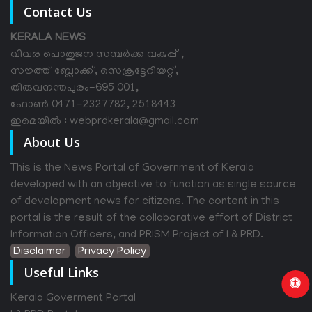
Contact Us
KERALA NEWS
വിവര പൊതുജന സമ്പര്‍ക്ക വകുപ്പ് ,
സൗത്ത് ബ്ലോക്ക്, സെക്രട്ടേറിയറ്റ്,
തിരുവനന്തപുരം-695 001,
ഫോൺ 0471-2327782, 2518443
ഇമെയിൽ : webprdkerala@gmail.com
About Us
This is the News Portal of Government of Kerala
developed with an objective to function as single source
of development news for citizens. The content in this
portal is the result of the collaborative effort of District
Information Officers, and PRISM Project of I & PRD.
Disclaimer
Privacy Policy
Useful Links
Kerala Goverment Portal