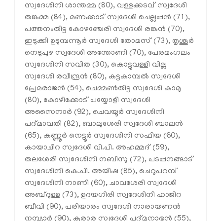
സ്വദേശിനി ശാന്തമ്മ (80), വള്ളക്കടവ് സ്വദേശി
തങ്കമ്മ (84), മണക്കാട് സ്വദേശി ചെല്ലപ്പന്‍ (71),
പത്തനംതിട്ട കോഴഞ്ചേരി സ്വദേശി രങ്കന്‍ (70),
ഇടുക്കി ഉടുമ്പന്നൂര്‍ സ്വദേശി തോമസ് (73), തൃശൂര്‍
നെടുപുഴ സ്വദേശി അന്തോണി (70), പേരമംഗലം
സ്വദേശിനി സവിത (30), കൊട്ടുവള്ളി വില്ല
സ്വദേശി രവീന്ദ്രന്‍ (80), കട്ടകാമ്പല്‍ സ്വദേശി
പ്രേമരാജന്‍ (54), ചെമ്മണ്‍തിട്ട സ്വദേശി കാമു
(80), കോഴിക്കോട് പയ്യോളി സ്വദേശി
അസൈനാര്‍ (92), ചെവയൂര്‍ സ്വദേശിനി
പദ്മാവതി (82), ബാലുശേരി സ്വദേശി ബാലന്‍
(65), കണ്ണൂര്‍ നെട്ടൂര്‍ സ്വദേശിനി സഫിയ (60),
കായാചിറ സ്വദേശി വി.പി. അഹമ്മദ് (59),
തലശേരി സ്വദേശിനി നബീസു (72), പടപ്പനങ്ങാട്
സ്വദേശിനി കെ.പി. അയിഷ (85), ചെറുപറമ്പ്
സ്വദേശിനി നാണി (60), ചാവശേരി സ്വദേശി
അബ്ദുള്ള (73), ഉദയഗിരി സ്വദേശിനി ഹാജിറ
ബീവി (90), പരിയാരം സ്വദേശി നാരായണന്‍
നമ്പ്യാര്‍ (90), കൂരാര സ്വദേശി പദ്മനാഭന്‍ (55),