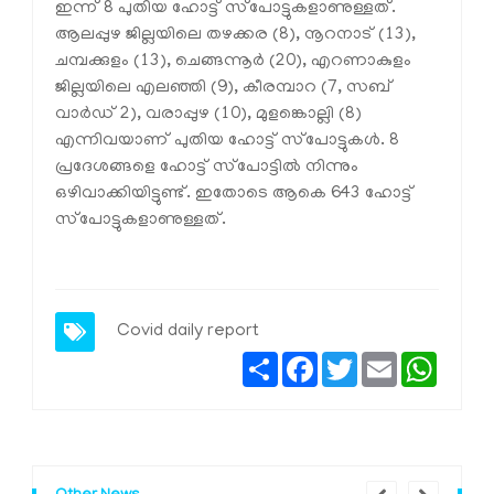
ഇന്ന് 8 പുതിയ ഹോട്ട് സ്‌പോട്ടുകളാണുള്ളത്.
ആലപ്പുഴ ജില്ലയിലെ തഴക്കര (8), നൂറനാട് (13),
ചമ്പക്കുളം (13), ചെങ്ങന്നൂര്‍ (20), എറണാകുളം
ജില്ലയിലെ എലഞ്ഞി (9), കീരമ്പാറ (7, സബ്
വാര്‍ഡ് 2), വരാപ്പുഴ (10), മുളങ്കൊല്ലി (8)
എന്നിവയാണ് പുതിയ ഹോട്ട് സ്‌പോട്ടുകള്‍. 8
പ്രദേശങ്ങളെ ഹോട്ട് സ്‌പോട്ടില്‍ നിന്നും
ഒഴിവാക്കിയിട്ടുണ്ട്. ഇതോടെ ആകെ 643 ഹോട്ട്
സ്‌പോട്ടുകളാണുള്ളത്.
Covid daily report
Share
Facebook
Twitter
Email
Whats