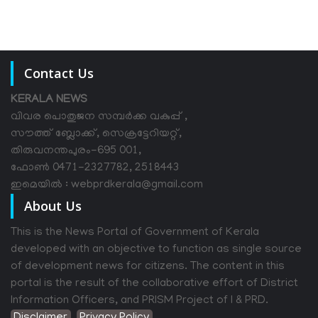
Contact Us
KERALA NEWS
വിവര പൊതുജന സമ്പര്‍ക്ക വകുപ്പ് ,
സൗത്ത് ബ്ലോക്ക്, സെക്രട്ടേറിയറ്റ്,
തിരുവനന്തപുരം-695 001,
ഫോൺ 0471-2327782, 2518443
ഇമെയിൽ : webprdkerala@gmail.com
About Us
This is the News Portal of Government of Kerala
developed with an objective to function as single source
of development news for citizens. The content in this
portal is the result of the collaborative effort of District
Information Officers, and PRISM Project of I & PRD.