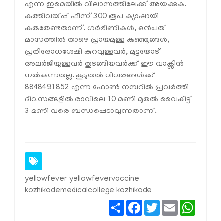
എന്ന ഇമെയിൽ വിലാസത്തിലേക്ക് അയക്കുക.
കുത്തിവയ്പ്പ് ഫീസ് 300 രൂപ ക്യാഷായി
കരുതേണ്ടതാണ്. ഗർഭിണികൾ, ഒൻപത്
മാസത്തിൽ താഴെ പ്രായമുള്ള കുഞ്ഞുങ്ങൾ,
പ്രതിരോധശേഷി കുറവുള്ളവർ, മുട്ടയോട്
അലർജിയുള്ളവർ തുടങ്ങിയവർക്ക് ഈ വാക്സിൻ
നൽകുന്നതല്ല. കൂടുതൽ വിവരങ്ങൾക്ക്
8848491852 എന്ന ഫോൺ നമ്പറിൽ പ്രവർത്തി
ദിവസങ്ങളിൽ രാവിലെ 10 മണി മുതൽ വൈകിട്ട്
3 മണി വരെ ബന്ധപ്പെടാവുന്നതാണ്.
yellowfever yellowfevervaccine
kozhikodemedicalcollege kozhikode
Share
Facebook
Twitter
Email
Whats