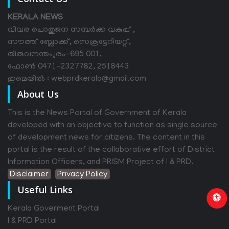
KERALA NEWS
വിവര പൊതുജന സമ്പര്‍ക്ക വകുപ്പ് ,
സൗത്ത് ബ്ലോക്ക്, സെക്രട്ടേറിയറ്റ്,
തിരുവനന്തപുരം-695 001,
ഫോൺ 0471-2327782, 2518443
ഇമെയിൽ : webprdkerala@gmail.com
About Us
This is the News Portal of Government of Kerala
developed with an objective to function as single source
of development news for citizens. The content in this
portal is the result of the collaborative effort of District
Information Officers, and PRISM Project of I & PRD.
Disclaimer
Privacy Policy
Useful Links
Kerala Goverment Portal
I & PRD Portal