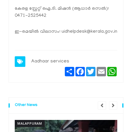
കേരള സ്റ്റേറ്റ് ഐ.ടി. മിഷൻ (ആധാർ സെൽ):
0471-2525442
ഇ-മെയിൽ വിലാസം: uidhelpdesk@kerala.gov.in
Aadhaar services
Share
Facebook
Twitter
Email
Whats
Other News
MALAPPURAM
M