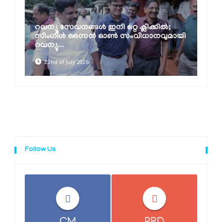
റവന്യൂ സേവനങ്ങള്‍ ഇനി ഒറ്റ ക്ലിക്കില്‍;
സിംഗിള്‍ സൈന്‍ ഓണ്‍ സംവിധാനവുമായി
റവന്യു...
22nd of July 2026
Follow Us