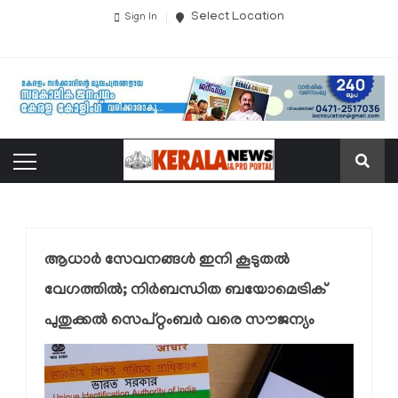
Select Location
Sign In
ആധാർ സേവനങ്ങൾ ഇനി കൂടുതൽ
വേഗത്തിൽ; നിർബന്ധിത ബയോമെട്രിക്
പുതുക്കൽ സെപ്റ്റംബർ വരെ സൗജന്യം