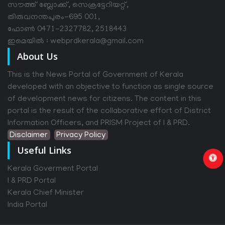
സൗത്ത് ബ്ലോക്ക്, സെക്രട്ടേറിയറ്റ്,
തിരുവനന്തപുരം-695 001,
ഫോൺ 0471-2327782, 2518443
ഇമെയിൽ : webprdkerala@gmail.com
About Us
This is the News Portal of Government of Kerala
developed with an objective to function as single source
of development news for citizens. The content in this
portal is the result of the collaborative effort of District
Information Officers, and PRISM Project of I & PRD.
Disclaimer
Privacy Policy
Useful Links
Kerala Goverment Portal
I & PRD Portal
Kerala Chief Minister
India Portal