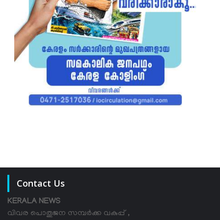
Contact Us
KERALA NEWS
വിവര പൊതുജന സമ്പര്‍ക്ക വകുപ്പ് ,