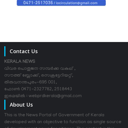
Contact Us
KERALA NEWS
വിവര പൊതുജന സമ്പര്‍ക്ക വകുപ്പ് ,
സൗത്ത് ബ്ലോക്ക്, സെക്രട്ടേറിയറ്റ്,
തിരുവനന്തപുരം-695 001,
ഫോൺ 0471-2327782, 2518443
ഇമെയിൽ : webprdkerala@gmail.com
About Us
This is the News Portal of Government of Kerala
developed with an objective to function as single source