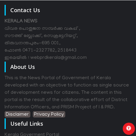
Contact Us
KERALA NEWS
വിവര പൊതുജന സമ്പര്‍ക്ക വകുപ്പ് ,
സൗത്ത് ബ്ലോക്ക്, സെക്രട്ടേറിയറ്റ്,
തിരുവനന്തപുരം-695 001,
ഫോൺ 0471-2327782, 2518443
ഇമെയിൽ : webprdkerala@gmail.com
About Us
This is the News Portal of Government of Kerala
developed with an objective to function as single source
of development news for citizens. The content in this
portal is the result of the collaborative effort of District
Information Officers, and PRISM Project of I & PRD.
Disclaimer
Privacy Policy
Useful Links
Kerala Goverment Portal