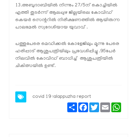
13.അബുദാബിയില്‍ നിന്നും 27/5ന് കൊച്ചിയില്‍
എത്തി തുടര്‍ന്ന് ആലപ്പുഴ ജില്ലയിലെ കോവിഡ്
കെയര്‍ സെന്ററില്‍ നിരീക്ഷണത്തില്‍ ആയിരുന്ന
പാലമേല്‍ സ്വദേശിയായ യുവാവ് .
പത്തുപേരെ മെഡിക്കല്‍ കോളേജിലും മൂന്നു പേരെ
ഹരിപ്പാട് ആശുപത്രിയിലും പ്രവേശിപ്പിച്ചു .95പേര്‍
നിലവില്‍ കോവിഡ് ബാധിച്ച് ആശുപത്രിയില്‍
ചികിത്സയില്‍ ഉണ്ട്.
covid 19 :alappuzha report
Share
Facebook
Twitter
Email
Whats