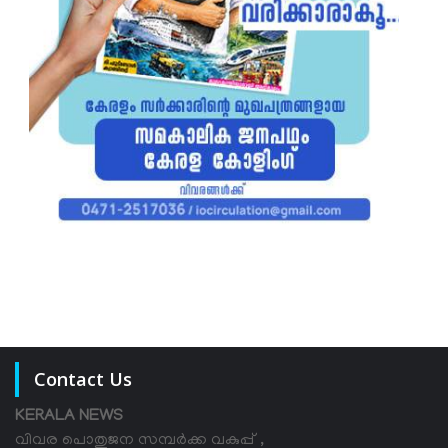
Contact Us
KERALA NEWS
വിവര പൊതുജന സമ്പര്‍ക്ക വകുപ്പ് ,