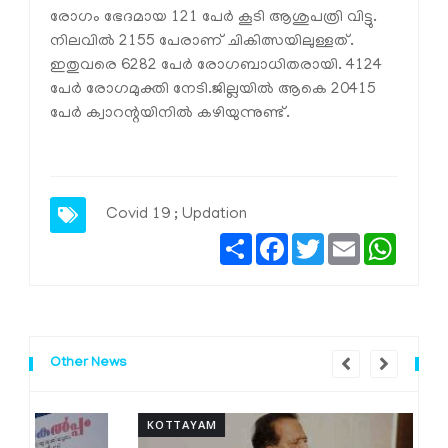
രോഗം ഭേദമായ 121 പേര്‍ കൂടി ആശുപത്രി വിട്ടു.
നിലവില്‍ 2155 പേരാണ് ചികിത്സയിലുള്ളത്.
ഇതുവരെ 6282 പേര്‍ രോഗബാധിതരായി. 4124
പേര്‍ രോഗമുക്തി നേടി.ജില്ലയില്‍ ആകെ 20415
പേര്‍ ക്വാറന്റയിനില്‍ കഴിയുന്നുണ്ട്.
Covid 19 ; Updation
Share
Facebook
Twitter
Email
Whats
Other News
KOTTAYAM
K