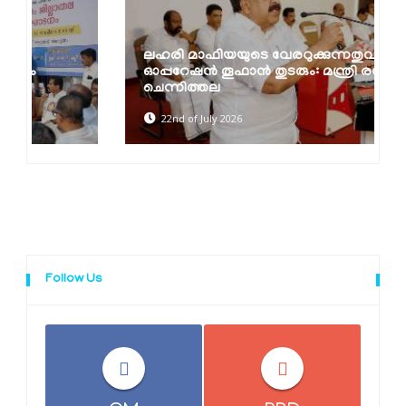
ലഹരി മാഫിയയുടെ വേരറുക്കുന്നതുവരെ
ഓപ്പറേഷൻ തൂഫാൻ തുടരും: മന്ത്രി രമേശ്
ചെന്നിത്തല
22nd of July 2026
Follow Us