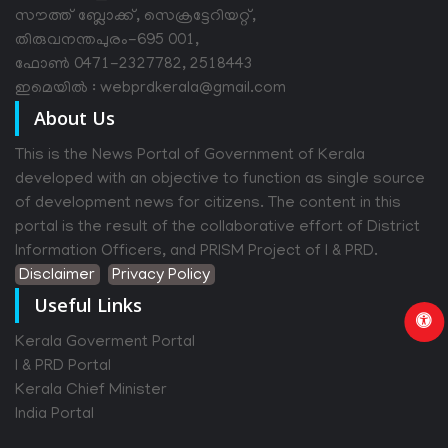
സൗത്ത് ബ്ലോക്ക്, സെക്രട്ടേറിയറ്റ്,
തിരുവനന്തപുരം-695 001,
ഫോൺ 0471-2327782, 2518443
ഇമെയിൽ : webprdkerala@gmail.com
About Us
This is the News Portal of Government of Kerala
developed with an objective to function as single source
of development news for citizens. The content in this
portal is the result of the collaborative effort of District
Information Officers, and PRISM Project of I & PRD.
Disclaimer
Privacy Policy
Useful Links
Kerala Goverment Portal
I & PRD Portal
Kerala Chief Minister
India Portal