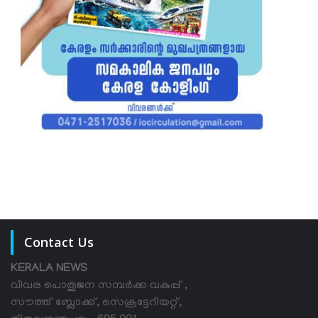
Contact Us
KERALA NEWS
വിവര പൊതുജന സമ്പര്‍ക്ക വകുപ്പ് ,
സൗത്ത് ബ്ലോക്ക്, സെക്രട്ടേറിയറ്റ്,