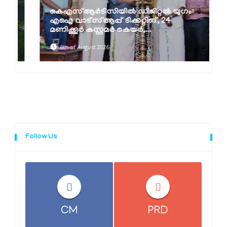
കെഎസ്ആർടിസിയിൽ ഡിജിറ്റൽ യുഗം:
എഐ വാട്‌സ്ആപ്പ് ടിക്കറ്റിങ്, 24
മണിക്കൂർ കസ്റ്റമർ കെയർ,...
6th of August 2026
Follow Us
CM
PRD