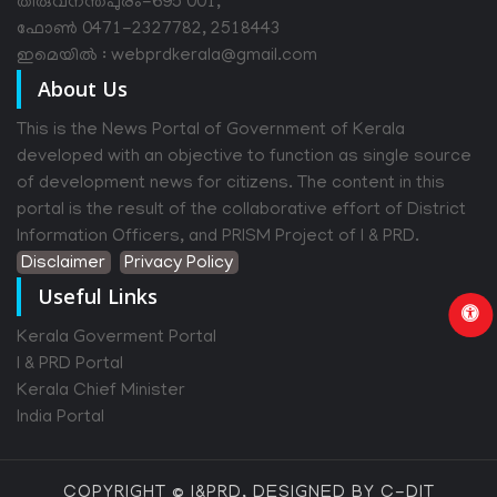
തിരുവനന്തപുരം-695 001,
ഫോൺ 0471-2327782, 2518443
ഇമെയിൽ : webprdkerala@gmail.com
About Us
This is the News Portal of Government of Kerala
developed with an objective to function as single source
of development news for citizens. The content in this
portal is the result of the collaborative effort of District
Information Officers, and PRISM Project of I & PRD.
Disclaimer
Privacy Policy
Useful Links
Kerala Goverment Portal
I & PRD Portal
Kerala Chief Minister
India Portal
COPYRIGHT © I&PRD, DESIGNED BY C-DIT