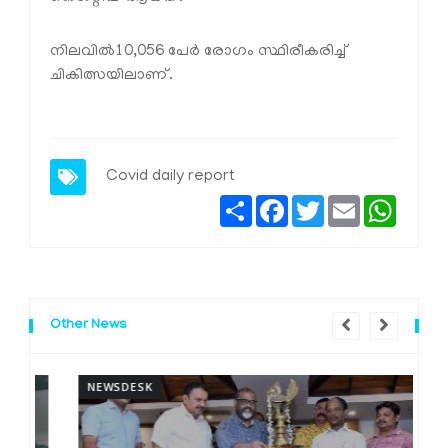
നിലവിൽ10,056 പേർ രോഗം സ്ഥിരീകരിച്ച്
ചികിത്സയിലാണ്.
Covid daily report
Share
Facebook
Twitter
Email
Whats
Other News
NEWSDESK
N