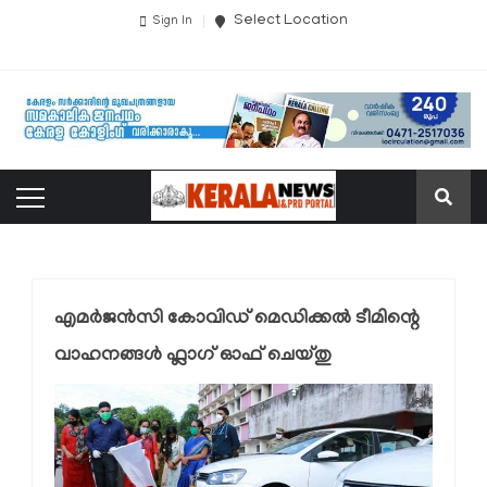
Select Location
Sign In
എമർജൻസി കോവിഡ് മെഡിക്കൽ ടീമിന്റെ
വാഹനങ്ങൾ ഫ്ലാഗ് ഓഫ് ചെയ്തു