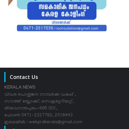
Contact Us
KERALA NEWS
വിവര പൊതുജന സമ്പര്‍ക്ക വകുപ്പ് ,
സൗത്ത് ബ്ലോക്ക്, സെക്രട്ടേറിയറ്റ്,
തിരുവനന്തപുരം-695 001,
ഫോൺ 0471-2327782, 2518443
ഇമെയിൽ : webprdkerala@gmail.com