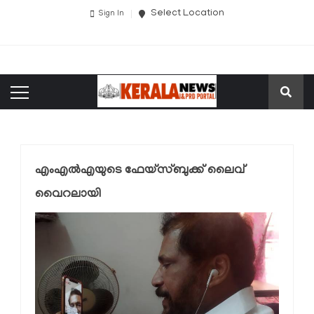
Select Location
Sign In
എംഎല്‍എയുടെ ഫേയ്സ്ബുക്ക് ലൈവ്
വൈറലായി