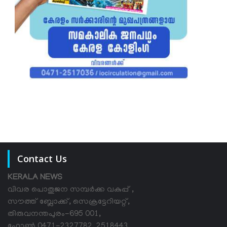
Contact Us
KERALA NEWS
വിവര പൊതുജന സമ്പര്‍ക്ക വകുപ്പ് ,
സൗത്ത് ബ്ലോക്ക്, സെക്രട്ടേറിയറ്റ്,
തിരുവനന്തപുരം-695 001,
ഫോൺ 0471-2327782, 2518443