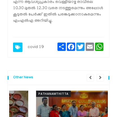
എന്ന ആവശ്യപ്രകാരം വെള്ളിയാഴ്ച രാവിലെ
10.30 മുതല്‍ 12.30 വരെ നടത്തുമെന്നും അപ്പോള്‍
കൂടുതല്‍ പേര്‍ക്ക് ഇതില്‍ പങ്കെടുക്കാനാകുമെന്നും
എംഎല്‍എ അറിയിച്ചു.
Share
Facebook
Twitter
Email
Whats
covid 19
Other News
PATHANAMTHITTA
P