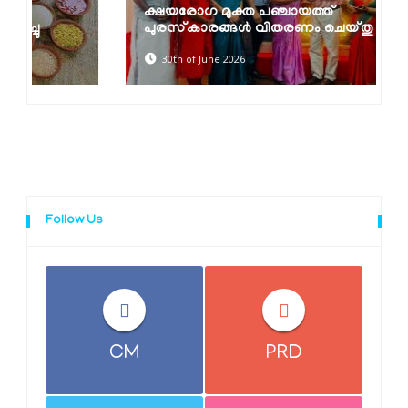
ക്ഷയരോഗ മുക്ത പഞ്ചായത്ത്
പുരസ്‌കാരങ്ങൾ വിതരണം ചെയ്തു
30th of June 2026
Follow Us
CM
PRD