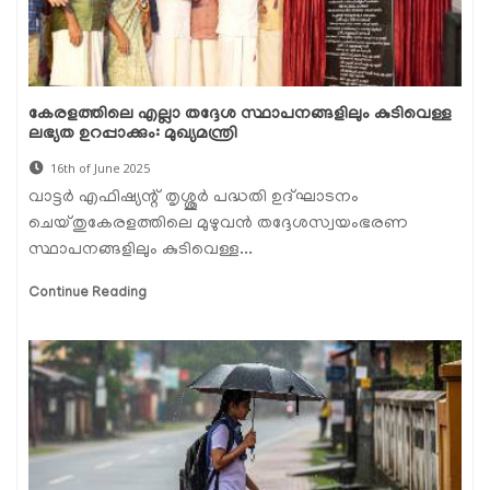
കേരളത്തിലെ എല്ലാ തദ്ദേശ സ്ഥാപനങ്ങളിലും കുടിവെള്ള
ലഭ്യത ഉറപ്പാക്കും: മുഖ്യമന്ത്രി
16th of June 2025
വാട്ടർ എഫിഷ്യന്റ് തൃശ്ശൂർ പദ്ധതി ഉദ്ഘാടനം
ചെയ്തുകേരളത്തിലെ മുഴുവൻ തദ്ദേശസ്വയംഭരണ
സ്ഥാപനങ്ങളിലും കുടിവെള്ള...
Continue Reading