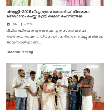
വിദ്യശ്രീ-2026 വിദ്യാഭ്യാസ അവാർഡ് വിതരണം
ഉദ്ഘാടനം ചെയ്ത് മന്ത്രി രമേശ് ചെന്നിത്തല
17th of July 2026
ജീവിതത്തിലെ കഷ്ടതകളിലും പ്രതിസന്ധികളിലും
തളരാതെ അവയെ ധീരമായി നേരിടാനും വെല്ലുവിളികളെ
അവസരങ്ങളാക്കി...
Continue Reading