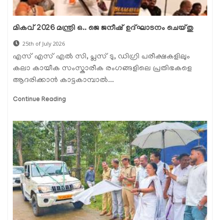
മികവ് 2026 മന്ത്രി ഒ.. ജെ ജനീഷ് ഉദ്ഘാടനം ചെയ്തു
25th of July 2026
എസ് എസ് എൽ സി, പ്ലസ് ടു, ഡിഗ്രി പരീക്ഷകളിലും
കലാ കായീക സംസ്കാരീക രംഗങ്ങളിലെ പ്രതിഭകളെ
ആദരിക്കാൻ കാട്ടകാമ്പാൽ...
Continue Reading