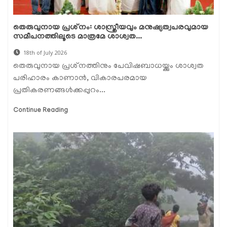
തെരുവുനായ പ്രശ്‌നം: ശാസ്ത്രീയവും മനുഷ്യത്വപരവുമായ
സമീപനത്തിലൂടെ മാത്രമേ ശാശ്വത...
18th of July 2026
തെരുവുനായ പ്രശ്‌നത്തിനും പേവിഷബാധയ്ക്കും ശാശ്വത
പരിഹാരം കാണാന്‍, വികാരപരമായ
പ്രതികരണങ്ങള്‍ക്കപ്പുറം...
Continue Reading