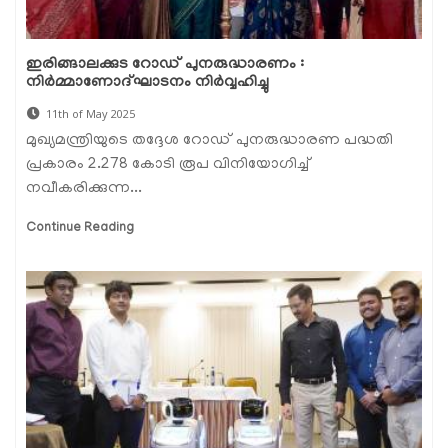
ഇരിങ്ങാലക്കുട റോഡ് പുനരുദ്ധാരണം :
നിർമ്മാണോദ്ഘാടനം നിർവ്വഹിച്ചു
11th of May 2025
മുഖ്യമന്ത്രിയുടെ തദ്ദേശ റോഡ് പുനരുദ്ധാരണ പദ്ധതി
പ്രകാരം 2.278 കോടി രൂപ വിനിയോഗിച്ച്
നവീകരിക്കുന്ന...
Continue Reading