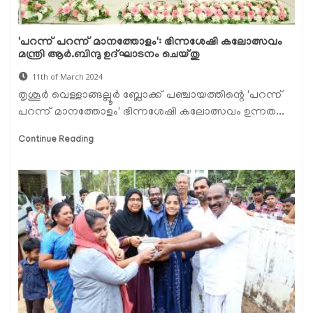
'പറന്ന് പറന്ന് മാനത്തോളം': ഭിന്നശേഷി കലോത്സവം
മന്ത്രി ആർ.ബിന്ദു ഉദ്ഘാടനം ചെയ്തു
11th of March 2024
തൃശൂർ വെള്ളാങ്ങല്ലൂർ ബ്ലോക്ക് പഞ്ചായത്തിന്റെ 'പറന്ന്
പറന്ന് മാനത്തോളം' ഭിന്നശേഷി കലോത്സവം ഉന്നത...
Continue Reading