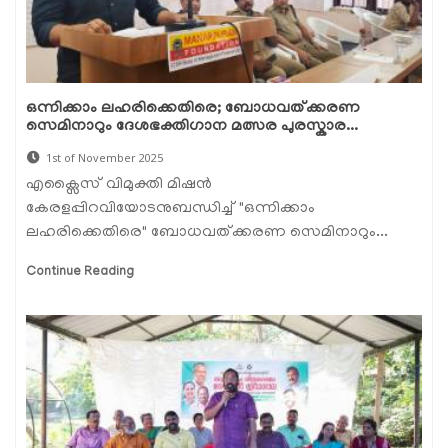
ഒന്നിക്കാം ലഹരിക്കെതിരെ; ബോധവത്ക്കരണ
സെമിനാറും ദേശഭക്തിഗാന മത്സര പുരസ്കാര...
1st of November 2025
എക്സൈസ് വിമുക്തി മിഷൻ
കേരളപ്പിറവിയോടനുബന്ധിച്ച് "ഒന്നിക്കാം
ലഹരിക്കെതിരെ" ബോധവത്ക്കരണ സെമിനാറും...
Continue Reading