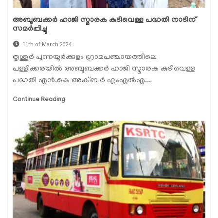
അബൂബക്കർ ഹാജി സ്മാരക കുടിവെള്ള പദ്ധതി നാടിന്
സമർപ്പിച്ചു
11th of March 2024
തൃശൂർ പുന്നയൂർക്കുളം ഗ്രാമപഞ്ചായത്തിലെ
പള്ളിക്കരയിൽ അബൂബക്കർ ഹാജി സ്മാരക കുടിവെള്ള
പദ്ധതി എൻ.കെ അക്ബർ എംഎൽഎ...
Continue Reading