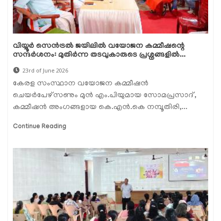
വിയ്യൂർ സെൻട്രൽ ജയിലിൽ വയോജന കമ്മീഷന്റെ
സന്ദർശനം: മുതിർന്ന തടവുകാരുടെ പ്രശ്നങ്ങളിൽ...
23rd of June 2026
കേരള സംസ്ഥാന വയോജന കമ്മീഷൻ
ചെയർപേഴ്സണും മുൻ എം.പിയുമായ സോമപ്രസാദ്,
കമ്മീഷൻ അംഗങ്ങളായ കെ.എൻ.കെ നമ്പൂതിരി,...
Continue Reading