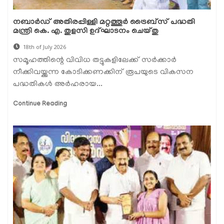
നബാർഡ് അതിരപ്പിള്ളി മറ്റത്തൂർ ട്രൈബ്സ് പദ്ധതി
മന്ത്രി കെ. എ. തുളസി ഉദ്ഘാടനം ചെയ്തു
18th of July 2026
സമൂഹത്തിന്റെ വിവിധ തട്ടുകളിലേക്ക് സർക്കാർ
നീക്കിവയ്ക്കുന്ന കോടിക്കണക്കിന് രൂപയുടെ വികസന
പദ്ധതികൾ അർഹരായ...
Continue Reading