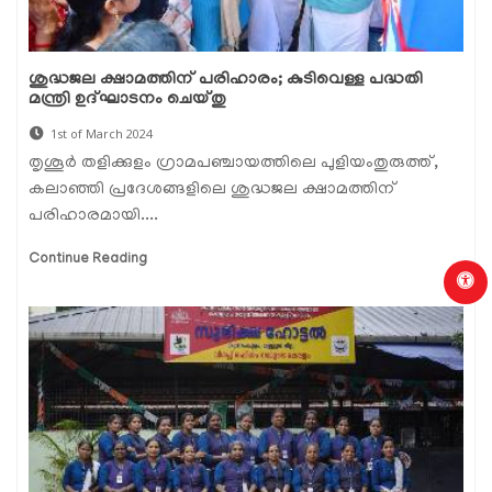
ശുദ്ധജല ക്ഷാമത്തിന് പരിഹാരം; കുടിവെള്ള പദ്ധതി
മന്ത്രി ഉദ്ഘാടനം ചെയ്തു
1st of March 2024
തൃശൂർ തളിക്കുളം ഗ്രാമപഞ്ചായത്തിലെ പുളിയംതുരുത്ത്,
കലാഞ്ഞി പ്രദേശങ്ങളിലെ ശുദ്ധജല ക്ഷാമത്തിന്
പരിഹാരമായി....
Continue Reading