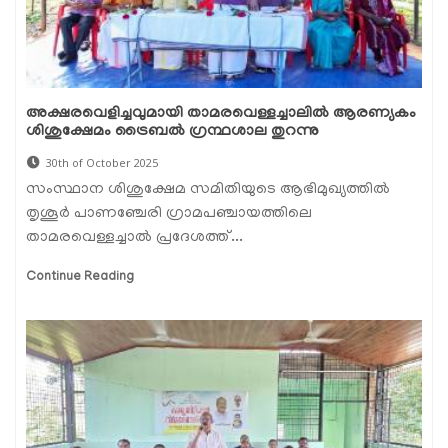
അക്ഷരവെളിച്ചവുമായി താമരവെള്ളച്ചാലിൽ ആരണ്യകം
ശിശുക്ഷേമം ട്രൈബൽ ഗ്രന്ഥശാല തുറന്നു
30th of October 2025
സംസ്ഥാന ശിശുക്ഷേമ സമിതിയുടെ ആഭിമുഖ്യത്തിൽ
തൃശൂർ പാണഞ്ചേരി ഗ്രാമപഞ്ചായത്തിലെ
താമരവെള്ളച്ചാൽ പ്രദേശത്ത്...
Continue Reading