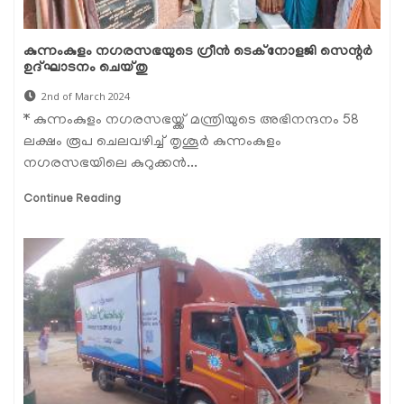
കുന്നംകുളം നഗരസഭയുടെ ഗ്രീന്‍ ടെക്‌നോളജി സെന്റർ
ഉദ്ഘാടനം ചെയ്തു
2nd of March 2024
* കുന്നംകുളം നഗരസഭയ്ക്ക് മന്ത്രിയുടെ അഭിനന്ദനം 58
ലക്ഷം രൂപ ചെലവഴിച്ച് തൃശൂർ കുന്നംകുളം
നഗരസഭയിലെ കുറുക്കന്‍...
Continue Reading