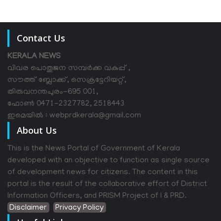
Contact Us
KERALA NEWS
വിവര പൊതുജന സമ്പര്‍ക്ക വകുപ്പ് ,
സൗത്ത് ബ്ലോക്ക്, സെക്രട്ടേറിയറ്റ്,
തിരുവനന്തപുരം-695 001,
ഫോൺ 0471-2327782, 2518443
ഇമെയിൽ : webprdkerala@gmail.com
About Us
This is the News Portal of Government of Kerala
developed with an objective to function as single source
of development news for citizens. The content in this
portal is the result of the collaborative effort of District
Information Officers, and PRISM Project of I & PRD.
Disclaimer
Privacy Policy