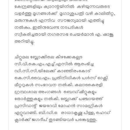
കേന്ദ്രങ്ങളിലും ക്വാറന്റയിനില്‍ കഴിയുന്നവരുടെ
വളര്‍ത്തു മൃഗങ്ങള്‍ക്ക് മൃഗാശുപത്രി വഴി കാലിതീറ്റ,
മരുന്നുകള്‍ എന്നിവ സൗജന്യമായി എത്തിച്ചു
നല്‍കും. ഇതിനുവേണ്ട നടപടികള്‍
സ്വീകരിച്ചതായി നഗരസഭ ചെയര്‍മാന്‍ എ. ഷാജു
അറിയിച്ചു.
ചിറ്റുമല ബ്ലോക്കിലെ കിഴക്കേകല്ലട
സി.വി.കെ.എം.എച്ച്.എസില്‍ ആരംഭിച്ച
ഡി.സി.സി.യിലേക്ക് കാഞ്ഞിരംകോട്
കെ.സി.വൈ.എം. പ്രതിനിധികള്‍ പള്‍സ് ഓക്സി
മീറ്ററുകള്‍ സംഭാവന നല്‍കി. കലാകൈരളി
ഗ്രന്ഥശാല അംഗങ്ങള്‍ ബെഡ്ഷീറ്റുകളും
തോര്‍ത്തുകളും നല്‍കി. ബ്ലോക്ക് പഞ്ചായത്ത്
പ്രസിഡന്റ് ജയദേവി മോഹന്‍ സാമഗ്രികള്‍
ഏറ്റുവാങ്ങി. ബി.ഡി.ഒ രാധാകൃഷ്ണ പിള്ള, ഹെഡ്
ക്ലാര്‍ക്ക് ജഗദീപ് തുടങ്ങിയവര്‍ പങ്കെടുത്തു.