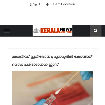
Select Location
Sign In
കോവിഡ് പ്രതിരോധം; പുനലൂരില്‍ കോവിഡ്
മെഗാ പരിശോധന ഇന്ന്