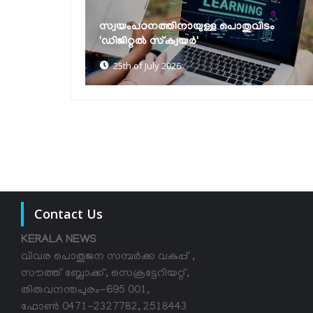
റവന്യൂ സേവനങ്ങള്‍ ഇനി ഒറ്റ ക്ലിക്കില്‍;
ിടം
സിംഗിള്‍ സൈന്‍ ഓണ്‍
സംവിധാനവുമായി റവന്യു...
22nd of July 2026
Contact Us
KERALA NEWS
വിവര പൊതുജന സമ്പര്‍ക്ക വകുപ്പ് ,
സൗത്ത് ബ്ലോക്ക്, സെക്രട്ടേറിയറ്റ്,
തിരുവനന്തപുരം-695 001,
ഫോൺ 0471-2327782, 2518443