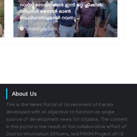
പട്ടയവിതരണവും സ്മാർട്ട് വില്ലേജ്
നിർമ്മാണവും വേഗത്തിലാക്കാൻ
മന
നിർദ്ദേശം നൽകി...
മാ
22nd of July 2026
About Us
This is the News Portal of Government of Kerala
developed with an objective to function as single
source of development news for citizens. The content
in this portal is the result of the collaborative effort of
District Information Officers, and PRISM Project of I &