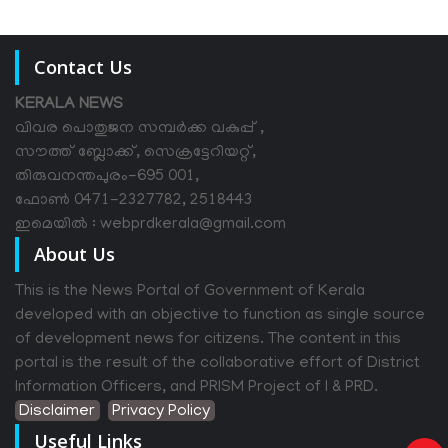
Contact Us
KERALA NEWS
വിവര പൊതുജന സമ്പര്‍ക്ക വകുപ്പ് ,
സൗത്ത് ബ്ലോക്ക്, സെക്രട്ടേറിയറ്റ്,
തിരുവനന്തപുരം-695 001,
ഫോൺ 0471-2327782, 2518443
ഇമെയിൽ : webprdkerala@gmail.com
About Us
This is the News Portal of Government of Kerala
developed with an objective to function as single source
of development news for citizens. The content in this
portal is the result of the collaborative effort of District
Information Officers, and PRISM Project of I & PRD.
Disclaimer
Privacy Policy
Useful Links