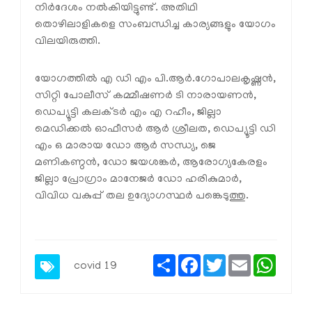
നിര്‍ദേശം നല്‍കിയിട്ടുണ്ട്. അതിഥി
തൊഴിലാളികളെ സംബന്ധിച്ച കാര്യങ്ങളും യോഗം
വിലയിരുത്തി.
യോഗത്തില്‍ എ ഡി എം പി.ആര്‍.ഗോപാലകൃഷ്ണന്‍,
സിറ്റി പോലീസ് കമ്മീഷണര്‍ ടി നാരായണന്‍,
ഡെപ്യൂട്ടി കലക്ടര്‍ എം എ റഹീം, ജില്ലാ
മെഡിക്കല്‍ ഓഫീസര്‍ ആര്‍ ശ്രീലത, ഡെപ്യൂട്ടി ഡി
എം ഒ മാരായ ഡോ ആര്‍ സന്ധ്യ, ജെ
മണികണ്ഠന്‍, ഡോ ജയശങ്കര്‍, ആരോഗ്യകേരളം
ജില്ലാ പ്രോഗ്രാം മാനേജര്‍ ഡോ ഹരികുമാര്‍,
വിവിധ വകുപ്പ് തല ഉദ്യോഗസ്ഥര്‍ പങ്കെടുത്തു.
Share
Facebook
Twitter
Email
Whats
covid 19