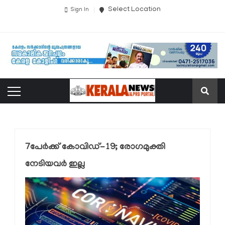
Select Location
Sign In
7പേര്‍ക്ക് കോവിഡ്-19; രോഗമുക്തി
നേടിയവര്‍ ഇല്ല