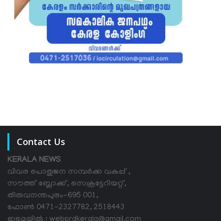
Contact Us
KERALA NEWS
വിവര പൊതുജന സമ്പര്‍ക്ക വകുപ്പ് ,
സൗത്ത് ബ്ലോക്ക്, സെക്രട്ടേറിയറ്റ്,
തിരുവനന്തപുരം-695 001,
ഫോൺ 0471-2327782, 2518443
ഇമെയിൽ : webprdkerala@gmail.com