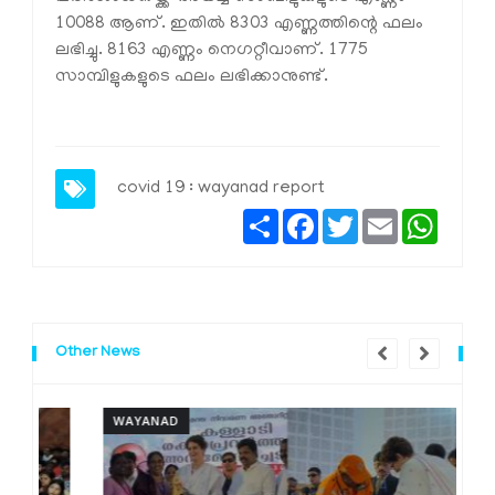
10088 ആണ്. ഇതില്‍ 8303 എണ്ണത്തിന്റെ ഫലം
ലഭിച്ചു. 8163 എണ്ണം നെഗറ്റീവാണ്. 1775
സാമ്പിളുകളുടെ ഫലം ലഭിക്കാനുണ്ട്.
covid 19 : wayanad report
Share
Facebook
Twitter
Email
Whats
Other News
WAYANAD
W