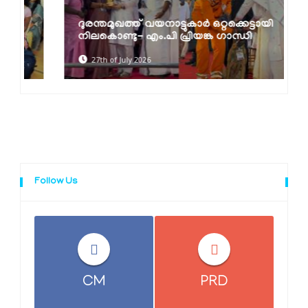
ദുരന്തമുഖത്ത് വയനാട്ടുകാര്‍ ഒറ്റക്കെട്ടായി
നിലകൊണ്ടു- എം.പി പ്രിയങ്ക ഗാന്ധി
27th of July 2026
Follow Us
CM
PRD