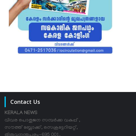
Contact Us
KERALA NEWS
വിവര പൊതുജന സമ്പര്‍ക്ക വകുപ്പ് ,
സൗത്ത് ബ്ലോക്ക്, സെക്രട്ടേറിയറ്റ്,
തിരുവനന്തപുരം-695 001,