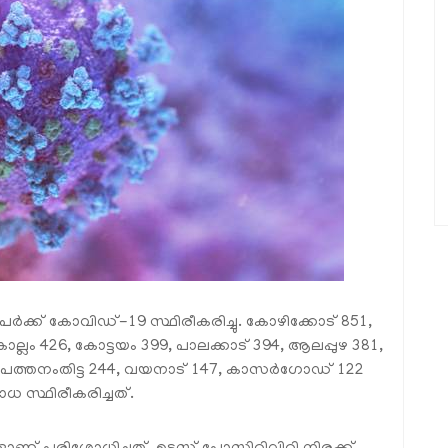
ര്‍ക്ക് കോവിഡ്-19 സ്ഥിരീകരിച്ചു. കോഴിക്കോട് 851,
ൊല്ലം 426, കോട്ടയം 399, പാലക്കാട് 394, ആലപ്പുഴ 381,
74, പത്തനംതിട്ട 244, വയനാട് 147, കാസര്‍ഗോഡ് 122
ധ സ്ഥിരീകരിച്ചത്.