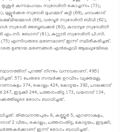
തൃശൂര്‍ കുന്നമംഗലം സ്വദേശിനി കൊച്ചന്നം (73),
്ലൂര്‍ക്കര സ്വദേശി മുഹമ്മദ് കുട്ടി (69), ചാവക്കാട്
ക്ഷ്മിയമ്മാള്‍ (86), വരവൂര്‍ സ്വദേശിനി ബീവി (62),
്പാള്‍ സ്വദേശി അബൂബക്കര്‍ (80), കാടമ്പുഴ സ്വദേശിനി
എം.സി. ബോസ് (81), കുറ്റ്യാടി സ്വദേശിനി പി.സി.
ലി (75) എന്നിവരുടെ മരണമാണ് ഇന്ന് സ്ഥിരീകരിച്ചത്.
തെ ഉണ്ടായ മരണങ്ങള്‍ എന്‍ഐവി ആലപ്പുഴയിലെ
.
സ്ഥാനത്തിന് പുറത്ത് നിന്നും വന്നവരാണ്. 4951
്ചത്. 571 പേരുടെ സമ്പര്‍ക്ക ഉറവിടം വ്യക്തമല്ല.
 എറണാകുളം 374, കൊല്ലം 424, കോട്ടയം 392, പാലക്കാട്
്‍ 247, ഇടുക്കി 244, പത്തനംതിട്ട 173, വയനാട് 134,
്കത്തിലൂടെ രോഗം ബാധിച്ചത്.
ച്ചത്. തിരുവനന്തപുരം 8, കണ്ണൂര്‍ 5, എറണാകുളം,
നാട് 2 വീതം, കൊല്ലം, പത്തനംതിട്ട, കോട്ടയം, ഇടുക്കി,
്‍ത്തകര്‍ക്കാണ് ഇന്ന് രോഗം ബാധിച്ചത്.