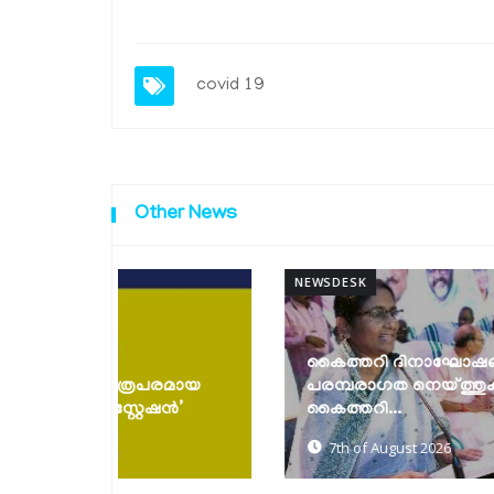
covid 19
Other News
NEWSDESK
കൈത്തറി ദിനാഘോഷങ്ങൾ സംഘടിപ്പിച്ചു;
പരമായ
പരമ്പരാഗത നെയ്ത്തുകാരെ സംരക്ഷിച്ച്
േഷൻ’
കൈത്തറി...
7th of August 2026