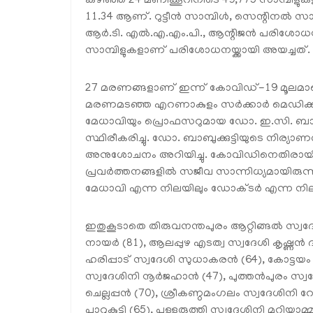
കഴിഞ്ഞ 24 മണിക്കൂറിനിടെ 49,775 സാമ്പിളുകളാണ
11.34 ആണ്. റുട്ടീന്‍ സാമ്പിള്‍, സെന്റിനല്‍ സാമ്പ
ആര്‍.ടി. എല്‍.എ.എം.പി., ആന്റിജന്‍ പരിശ
സാമ്പിളുകളാണ് പരിശോധനയ്ക്കായി അയച്ചത്.
27 മരണങ്ങളാണ് ഇന്ന് കോവിഡ്-19 മൂലമാണെ
മരണമടഞ്ഞ എറണാകുളം സര്‍ക്കാര്‍ മെഡിക്ക
മേധാവിയും പ്രൊഫസറുമായ ഡോ. ഇ.സി. ബാബ
സ്ഥിരീകരിച്ചു. ഡോ. ബാബുക്കുട്ടിയുടെ നിര്യാണ
അനുശോചനം അറിയിച്ചു. കോവിഡിനെതിരായി എ
പ്രവര്‍ത്തനങ്ങളില്‍ സജീവ സാന്നിധ്യമായിരുന്
മേധാവി എന്ന നിലയിലും ഡോക്ടര്‍ എന്ന നില
ഇതുകൂടാതെ തിരുവനന്തപുരം ആറ്റിങ്ങല്‍ സ്വദേ
നായര്‍ (81), ആലപ്പുഴ എടത്വ സ്വദേശി കൃഷ്ണന്‍
ഹരിപ്പാട് സ്വദേശി സുധാകരന്‍ (64), കോട്ടയം ഈ
സ്വദേശിനി നൂര്‍ജഹാന്‍ (47), പുത്തന്‍പുരം സ്
ചെല്ലപ്പന്‍ (70), ശ്രീകണ്ഠമംഗലം സ്വദേശിന
പാറുകുട്ടി (65), പള്ളുരുത്തി സ്വദേശിനി മറിയ