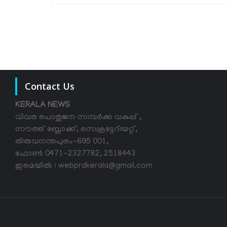
Contact Us
KERALA NEWS
വിവര പൊതുജന സമ്പര്‍ക്ക വകുപ്പ് ,
സൗത്ത് ബ്ലോക്ക്, സെക്രട്ടേറിയറ്റ്,
തിരുവനന്തപുരം-695 001,
ഫോൺ 0471-2327782, 2518443
ഇമെയിൽ : webprdkerala@gmail.com