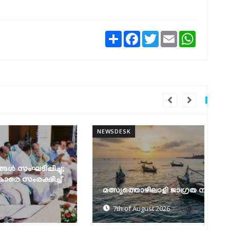
Share
Facebook
Twitter
Email
WhatsAp
NEWSDESK
NEW
മത്സ്യത്തൊഴിലാളി ജാഗ്രത നിർദേശം
ക
7th of August 2026