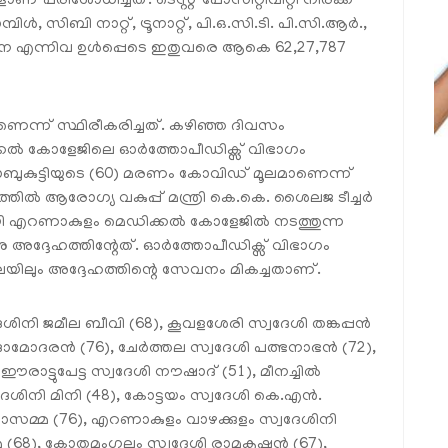
് പരിശോധിച്ചത്. ടെസ്റ്റ് പോസിറ്റിവിറ്റി നിരക്ക്
ിള്‍, സിബി നാറ്റ്, ട്രൂനാറ്റ്, പി.ഒ.സി.ടി. പി.സി.ആര്‍.,
ോധന എന്നിവ ഉള്‍പ്പെടെ ഇതുവരെ ആകെ 62,27,787
ന്ന് സ്ഥിരീകരിച്ചത്. കഴിഞ്ഞ ദിവസം
ല്‍ കോളേജിലെ ഓര്‍ത്തോപീഡിക്സ് വിഭാഗം
ുകുട്ടിയുടെ (60) മരണം കോവിഡ് മൂലമാണെന്ന്
ത്തില്‍ ആരോഗ്യ വകുപ്പ് മന്ത്രി കെ.കെ. ശൈലജ ടീച്ചര്‍
റണാകുളം മെഡിക്കല്‍ കോളേജില്‍ നടത്തുന്ന
നു അദ്ദേഹത്തിന്റേത്. ഓര്‍ത്തോപീഡിക്സ് വിഭാഗം
യിലും അദ്ദേഹത്തിന്റെ സേവനം മികച്ചതാണ്.
ശിനി ജമീല ബീവി (68), കൂവളശേരി സ്വദേശി തങ്കപ്പന്‍
 ദാമോദരന്‍ (76), ചേര്‍ത്തല സ്വദേശി പത്ഭനാഭന്‍ (72),
രാട്ടുപേട്ട സ്വദേശി നൗഷാദ് (51), മീനച്ചില്‍
വദേശിനി മിനി (48), കോട്ടയം സ്വദേശി കെ.എന്‍.
ി റോസമ്മ (76), എറണാകുളം വാഴക്കുളം സ്വദേശിനി
ാമ്മ (68), കോതമംഗലം സ്വദേശി രാമകൃഷ്ണന്‍ (67),