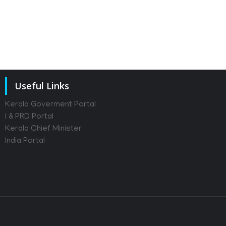
Useful Links
Kerala Goverment Portal
I & PRD Portal
Kerala Chief Minister
India Portal