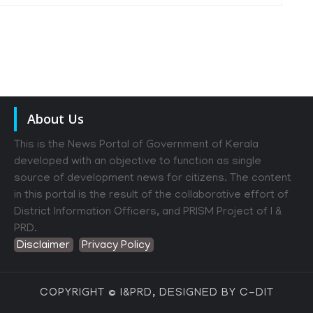
About Us
This is the News Portal of Government of Kerala
developed with an objective to function as single
source of development news for citizens. The content
in this portal is the result of the collaborative effort of
District Information Officers, and PRISM Project of I &
PRD.
Disclaimer
Privacy Policy
COPYRIGHT © I&PRD, DESIGNED BY C-DIT