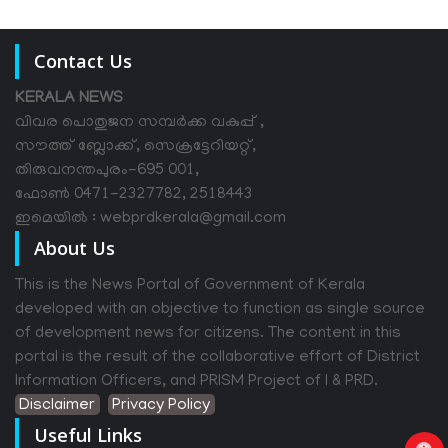
Contact Us
KERALA NEWS
വിവര പൊതുജന സമ്പര്‍ക്ക വകുപ്പ് ,
സൗത്ത് ബ്ലോക്ക്, സെക്രട്ടേറിയറ്റ്,
തിരുവനന്തപുരം-695 001,
ഫോൺ 0471-2327782, 2518443
ഇമെയിൽ : webprdkerala@gmail.com
About Us
This is the News Portal of Government of Kerala
developed with an objective to function as single source
of development news for citizens. The content in this
portal is the result of the collaborative effort of District
Information Officers, and PRISM Project of I & PRD.
Disclaimer
Privacy Policy
Useful Links