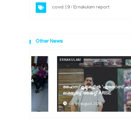
covid 19 : Ernakulam report
Other News
ERNAKULAM
ാക്കാൻ
ഹൈസ്‌കൂളുകളിൽ 'എറൈസ് ഹബ്ബുകൾ'
.
ലക്ഷ്യമിട്ട് കൈറ്റ് ARISE
6th of August 2026