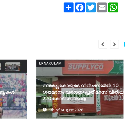
Share
Facebook
Twitter
Email
WhatsAp
ERNAKULAM
ERN
സപ്ലൈകോയുടെ വിൽപ്പനയിൽ 10
ശതമാനം വർധന: പ്രതിമാസ വിൽപ്പന
സ
220 കോടി കവിഞ്ഞു
ഗ
6th of August 2026