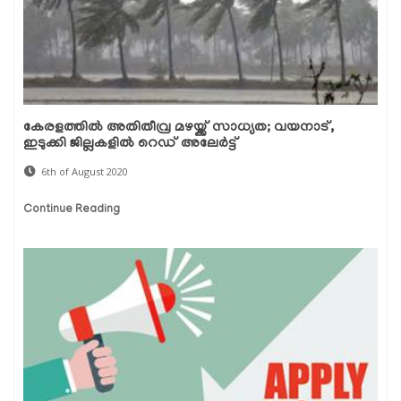
കേരളത്തിൽ അതിതീവ്ര മഴയ്ക്ക് സാധ്യത; വയനാട്,
ഇടുക്കി ജില്ലകളിൽ റെഡ് അലേർട്ട്
6th of August 2020
Continue Reading