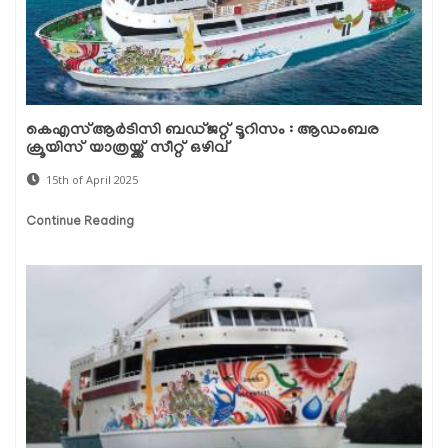
കെഎസ്ആർടിസി ബഡ്ജറ്റ് ടൂറിസം : ആഡംബര
ക്രൂയിസ് യാത്രയ്ക്ക് സീറ്റ് ഒഴിവ്
15th of April 2025
Continue Reading