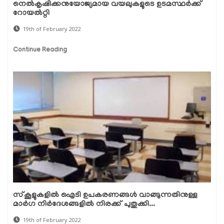
നെല്‍കൃഷിക്കനുയോജ്യമായ വയലുകളുടെ ഉടമസ്ഥര്‍ക്ക്
റോയല്‍റ്റി
19th of February 2022
Continue Reading
സ്‌കൂളുകളിൽ ഐടി ഉപകരണങ്ങൾ വാങ്ങുന്നതിനുള്ള
മാർഗ നിർദേശങ്ങളിൽ നിരക്ക് പുതുക്കി...
19th of February 2022