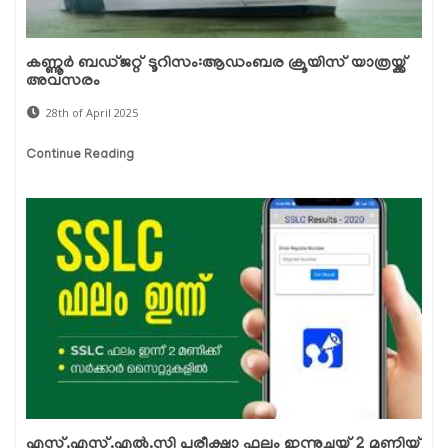
കണ്ണൂർ ബഡ്ജറ്റ് ടൂറിസം:ആഡംബര ക്രൂയിസ് യാത്രയ്ക്ക്
അവസരം
28th of April 2025
Continue Reading
എസ്.എസ്.എല്‍.സി പരീക്ഷാ ഫലം ഇന്നുച്ചയ്ക്ക് 2 മണിയ്ക്ക്