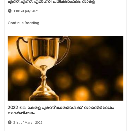
എസ്.എസ്.എല്‍.സി പരീക്ഷാഫലം നാളെ
13th of July 2021
Continue Reading
2022 ലെ കേരള പുരസ്‌കാരങ്ങൾക്ക് നാമനിർദേശം
സമർപ്പിക്കാം
31st of March 2022