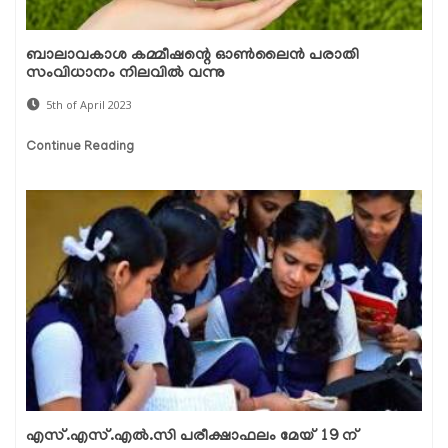
ബാലാവകാശ കമ്മീഷന്റെ ഓൺലൈൻ പരാതി
സംവിധാനം നിലവിൽ വന്നു
5th of April 2023
Continue Reading
എസ്.എസ്.എൽ.സി പരീക്ഷാഫലം മേയ് 19 ന്