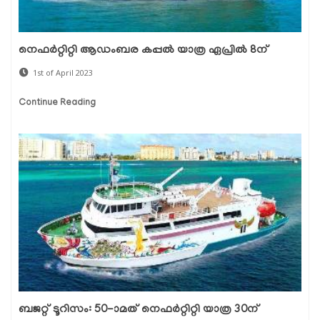
നെഫര്‍റ്റിറ്റി ആഡംബര കപ്പല്‍ യാത്ര ഏപ്രില്‍ 8ന്
1st of April 2023
Continue Reading
ബജറ്റ് ടൂറിസം: 50-ാമത് നെഫര്‍റ്റിറ്റി യാത്ര 30ന്