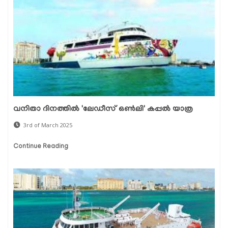
വനിതാ ദിനത്തിൽ 'ലേഡീസ് ഒൺലി' കപ്പൽ യാത്ര
3rd of March 2025
Continue Reading