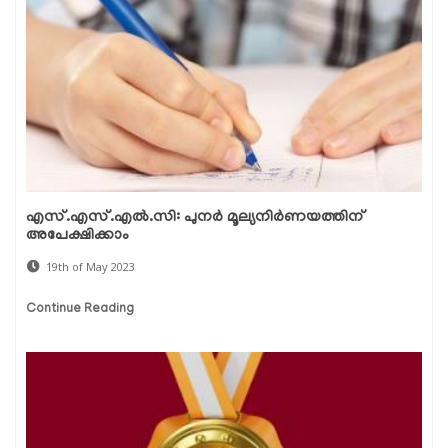
എസ്.എസ്.എൽ.സി: പുനർ മൂല്യനിർണയത്തിന്
അപേക്ഷിക്കാം
19th of May 2023
Continue Reading