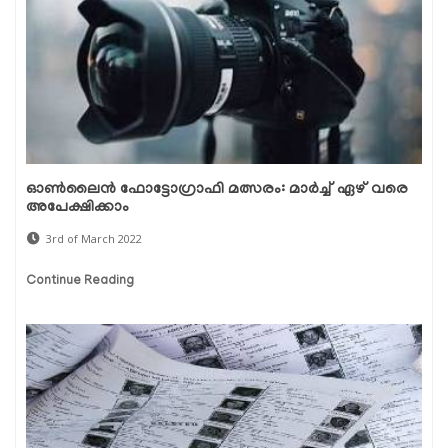
ഓൺലൈൻ ഫോട്ടോഗ്രാഫി മത്സരം: മാർച്ച് ഏഴ് വരെ
അപേക്ഷിക്കാം
3rd of March 2022
Continue Reading