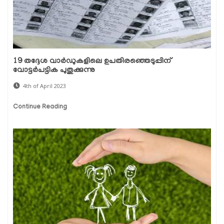
19 തദ്ദേശ വാർഡുകളിലെ ഉപതിരഞ്ഞെടുപ്പിന്
വോട്ടർപട്ടിക പുതുക്കുന്നു
4th of April 2023
Continue Reading