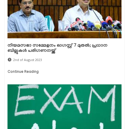
നിയമസഭാ സമ്മേളനം ഓഗസ്റ്റ് 7 മുതൽ; പ്രധാന
ബില്ലുകൾ പരിഗണനയ്ക്ക്
2nd of August 2023
Continue Reading