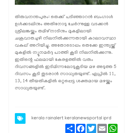
തിരുവനന്തപുരം: തെക്ക് പടിഞ്ഞാറൻ ബംഗാൾ
ഉൾക്കടലിനും അതിനോടു ചേർന്നുള്ള വടക്കൻ
ശ്രീലങ്കയ്ക്കും തമിഴ്നാടിനും മുകളിലായി
ചക്രവാതചുഴി നിലനിൽക്കുന്നതായി കാലാവസ്ഥാ
വകുപ്പ് അറിയിച്ചു. അതോടൊപ്പം തെക്കേ ഇന്ത്യയ്ക്ക്
മുകളിൽ ന്യൂനമർദ്ദ പാത്തി കൂടി നിലനിൽക്കുന്നു.
ഇതിന്റെ ഫലമായി കേരളത്തിൽ വരും
ദിവസങ്ങളിൽ ഇടിമിന്നലോടുകൂടിയ മഴ അടുത്ത 5
ദിവസം കൂടി തുടരാൻ സാധ്യതയുണ്ട്. ഏപ്രിൽ 11,
13, 14 തീയതികളിൽ ഒറ്റപ്പെട്ട ശക്തമായ മഴയ്ക്കും
സാധ്യതയുണ്ട്.
kerala rainalert keralanewsportal iprd
Share
Facebook
Twitter
Email
Whats