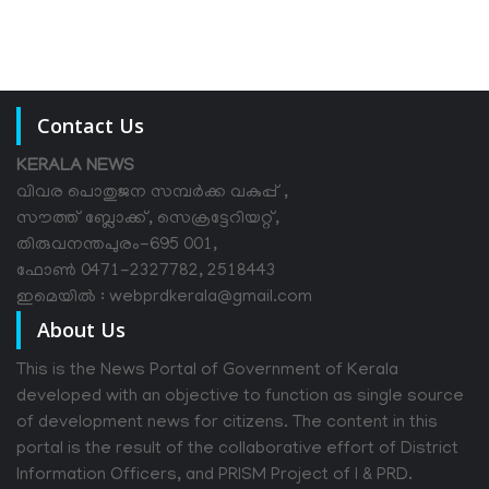
Contact Us
KERALA NEWS
വിവര പൊതുജന സമ്പര്‍ക്ക വകുപ്പ് ,
സൗത്ത് ബ്ലോക്ക്, സെക്രട്ടേറിയറ്റ്,
തിരുവനന്തപുരം-695 001,
ഫോൺ 0471-2327782, 2518443
ഇമെയിൽ : webprdkerala@gmail.com
About Us
This is the News Portal of Government of Kerala
developed with an objective to function as single source
of development news for citizens. The content in this
portal is the result of the collaborative effort of District
Information Officers, and PRISM Project of I & PRD.