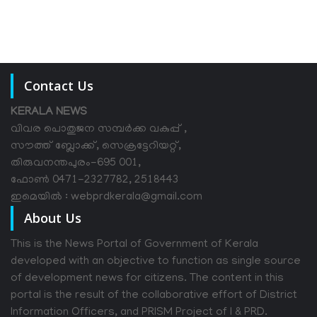
Contact Us
KERALA NEWS
വിവര പൊതുജന സമ്പര്‍ക്ക വകുപ്പ് ,
സൗത്ത് ബ്ലോക്ക്, സെക്രട്ടേറിയറ്റ്,
തിരുവനന്തപുരം-695 001,
ഫോൺ 0471-2327782, 2518443
ഇമെയിൽ : webprdkerala@gmail.com
About Us
This is the News Portal of Government of Kerala
developed with an objective to function as single source
of development news for citizens. The content in this
portal is the result of the collaborative effort of District
Information Officers, and PRISM Project of I & PRD.