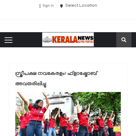
Select Location
Sign In
സ്ത്രീപക്ഷ നവകേരളം: ഫ്ളാഷ്മോബ്
അവതരിപ്പിച്ചു