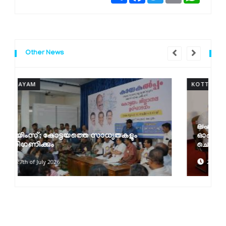
Other News
KOTTAYAM
ലഹരി മാഫിയയുടെ വേരറുക്കുന്നതുവരെ
ഓപ്പറേഷൻ തൂഫാൻ തുടരും: മന്ത്രി രമേശ്
ചെന്നിത്തല
22nd of July 2026