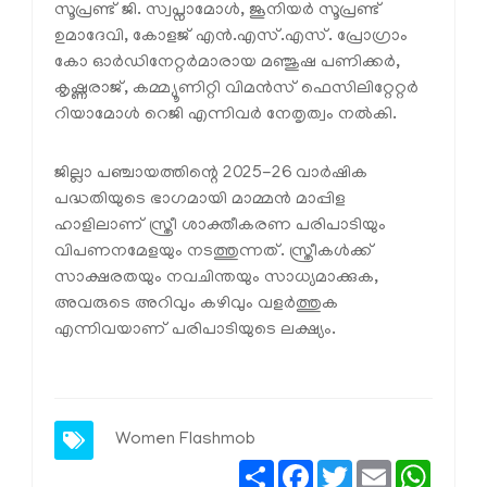
സൂപ്രണ്ട് ജി. സ്വപ്നാമോൾ, ജൂനിയർ സൂപ്രണ്ട്
ഉമാദേവി, കോളജ് എൻ.എസ്.എസ്. പ്രോഗ്രാം
കോ ഓർഡിനേറ്റർമാരായ മഞ്ജുഷ പണിക്കർ,
കൃഷ്ണരാജ്, കമ്മ്യൂണിറ്റി വിമൻസ് ഫെസിലിറ്റേറ്റർ
റിയാമോൾ റെജി എന്നിവർ നേതൃത്വം നൽകി.
ജില്ലാ പഞ്ചായത്തിന്റെ 2025-26 വാർഷിക
പദ്ധതിയുടെ ഭാഗമായി മാമ്മൻ മാപ്പിള
ഹാളിലാണ് സ്ത്രീ ശാക്തീകരണ പരിപാടിയും
വിപണനമേളയും നടത്തുന്നത്. സ്ത്രീകൾക്ക്
സാക്ഷരതയും നവചിന്തയും സാധ്യമാക്കുക,
അവരുടെ അറിവും കഴിവും വളർത്തുക
എന്നിവയാണ് പരിപാടിയുടെ ലക്ഷ്യം.
Women
Flashmob
Share
Facebook
Twitter
Email
Whats