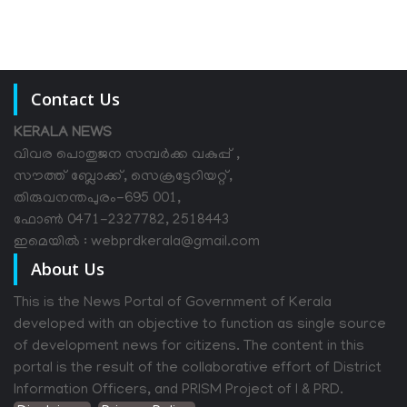
Contact Us
KERALA NEWS
വിവര പൊതുജന സമ്പര്‍ക്ക വകുപ്പ് ,
സൗത്ത് ബ്ലോക്ക്, സെക്രട്ടേറിയറ്റ്,
തിരുവനന്തപുരം-695 001,
ഫോൺ 0471-2327782, 2518443
ഇമെയിൽ : webprdkerala@gmail.com
About Us
This is the News Portal of Government of Kerala
developed with an objective to function as single source
of development news for citizens. The content in this
portal is the result of the collaborative effort of District
Information Officers, and PRISM Project of I & PRD.