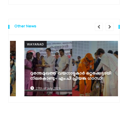
Other News
WAYANAD
W
ദുരന്തമുഖത്ത് വയനാട്ടുകാര്‍ ഒറ്റക്കെട്ടായി
നിലകൊണ്ടു- എം.പി പ്രിയങ്ക ഗാന്ധി
27th of July 2026