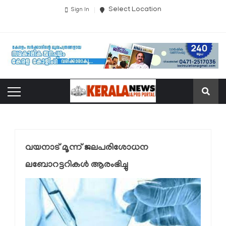
Select Location
Sign In
വയനാട് മൂന്ന് ജലപരിശോധന
ലബോറട്ടറികള്‍ ആരംഭിച്ചു