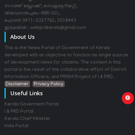
സൗത്ത് ബ്ലോക്ക്, സെക്രട്ടേറിയറ്റ്,
തിരുവനന്തപുരം-695 001,
ഫോൺ 0471-2327782, 2518443
ഇമെയിൽ : webprdkerala@gmail.com
About Us
This is the News Portal of Government of Kerala
developed with an objective to function as single source
of development news for citizens. The content in this
portal is the result of the collaborative effort of District
Information Officers, and PRISM Project of I & PRD.
Disclaimer
Privacy Policy
Useful Links
Kerala Goverment Portal
I & PRD Portal
Kerala Chief Minister
India Portal