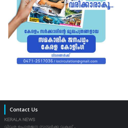
Contact Us
KERALA NEWS
വിവര പൊതുജന സമ്പര്‍ക്ക വകുപ്പ് ,