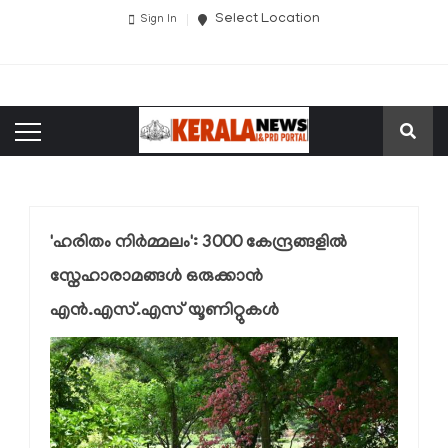
Select Location
Sign In
'ഹരിതം നിർമ്മലം': 3000 കേന്ദ്രങ്ങളിൽ
സ്നേഹാരാമങ്ങൾ ഒരുക്കാൻ
എൻ.എസ്.എസ് യൂണിറ്റുകൾ