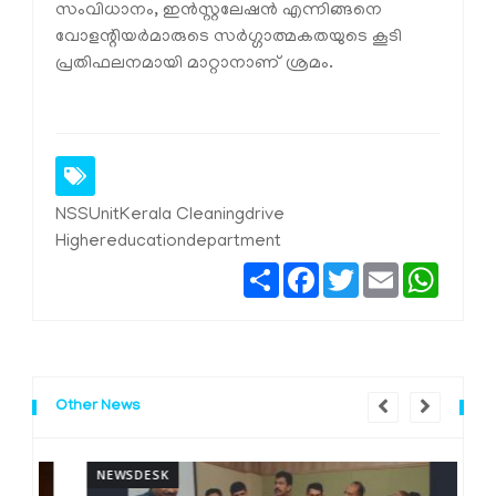
സംവിധാനം, ഇൻസ്റ്റലേഷൻ എന്നിങ്ങനെ
വോളന്റിയർമാരുടെ സർഗ്ഗാത്മകതയുടെ കൂടി
പ്രതിഫലനമായി മാറ്റാനാണ് ശ്രമം.
NSSUnitKerala Cleaningdrive
Highereducationdepartment
Share
Facebook
Twitter
Email
Whats
Other News
NEWSDESK
N