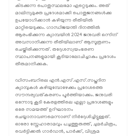
കിടക്കുന്ന പൊതുസ്ഥലമോ ഏറ്റെടുക്കും. അത്
മാലിന്യമുക്ത പ്രദേശമാക്കി പൊതുജനങ്ങൾക്കു
ഉപയോഗിക്കാൻ കഴിയുന്ന രീതിയിൽ
മാറ്റിയെടുക്കും. ഗാന്ധിജയന്തി ദിനത്തിൽ
ആരംഭിക്കുന്ന ക്യാമ്പയിൻ 2024 ജനുവരി ഒന്നിന്
അവസാനിക്കുന്ന രീതിയിലാണ് ആസൂത്രണം
ചെയ്തിരിക്കുന്നത്. തദ്ദേശസ്വയംഭരണ
സ്ഥാപനങ്ങളുമായി കൂടിയാലോചിച്ചാകും പ്രദേശം
തീരുമാനിക്കുക.
ഡിസംബറിലെ എൻ.എസ്.എസ്.സപ്തദിന
ക്യാമ്പുകൾ കഴിയുമ്പോഴേക്കും പ്രദേശത്തെ
സൗന്ദര്യവത്കരണം പൂർത്തിയാക്കും. ജനുവരി
ഒന്നോടു കൂടി കേരളത്തിലെ എല്ലാ പ്രദേശങ്ങളും
ഒരേ സമയത്ത് ഉദ്‌ഘാടനം
ചെയ്യാനാവണമെന്നാണ് നിർദ്ദേശിച്ചിട്ടുള്ളത്.
ഓരോ സ്നേഹാരാമവും പച്ചത്തുരുത്ത്, ചുമർചിത്രം,
വെർട്ടിക്കൽ ഗാർഡൻ, പാർക്ക്, വിശ്രമ