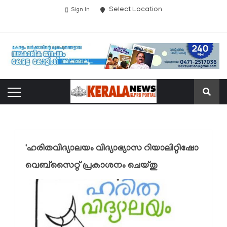
Select Location
Sign In
'ഹരിതവിദ്യാലയം വിദ്യാഭ്യാസ റിയാലിറ്റിഷോ
വെബ്‌സൈറ്റ് പ്രകാശനം ചെയ്തു