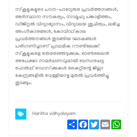
സ്‌കൂളുകളുടെ പഠന-പാഠ്യേതര പ്രവർത്തനങ്ങൾ,
അടിസ്ഥാന സൗകര്യം, സാമൂഹ്യ പങ്കാളിത്തം,
ഡിജിറ്റൽ വിദ്യാഭ്യാസം, വിദ്യാലയ ശുചിത്വം, ലഭിച്ച
അംഗീകാരങ്ങൾ, കോവിഡ്കാല
പ്രവർത്തനങ്ങൾ തുടങ്ങിയ ഘടകങ്ങൾ
പരിഗണിച്ചാണ് പ്രാഥമിക റൗണ്ടിലേക്ക്
സ്‌കൂളുകളെ തെരഞ്ഞെടുക്കുക. ഓൺലൈൻ
അപേക്ഷാ സമർപ്പണവുമായി ബന്ധപ്പെട്ട
ഹെൽപ്പ് ഡെസ്‌ക്കുകൾ കൈറ്റിന്റെ ജില്ലാ
കേന്ദ്രങ്ങളിൽ വെള്ളിയാഴ്ച മുതൽ പ്രവർത്തിച്ചു
തുടങ്ങും.
Haritha vidhyalayam
Share
Facebook
Twitter
Email
Whats