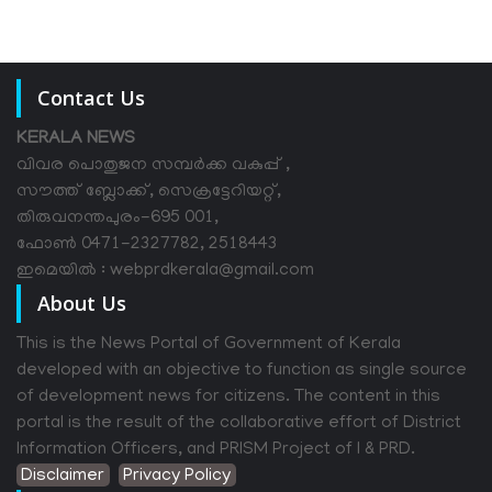
Contact Us
KERALA NEWS
വിവര പൊതുജന സമ്പര്‍ക്ക വകുപ്പ് ,
സൗത്ത് ബ്ലോക്ക്, സെക്രട്ടേറിയറ്റ്,
തിരുവനന്തപുരം-695 001,
ഫോൺ 0471-2327782, 2518443
ഇമെയിൽ : webprdkerala@gmail.com
About Us
This is the News Portal of Government of Kerala
developed with an objective to function as single source
of development news for citizens. The content in this
portal is the result of the collaborative effort of District
Information Officers, and PRISM Project of I & PRD.
Disclaimer
Privacy Policy