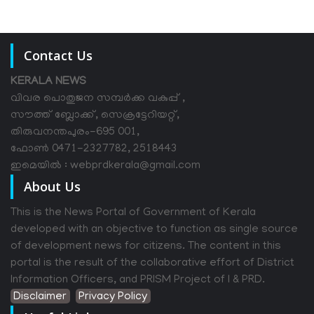
Contact Us
KERALA NEWS
വിവര പൊതുജന സമ്പര്‍ക്ക വകുപ്പ് ,
സൗത്ത് ബ്ലോക്ക്, സെക്രട്ടേറിയറ്റ്,
തിരുവനന്തപുരം-695 001,
ഫോൺ 0471-2327782, 2518443
ഇമെയിൽ : webprdkerala@gmail.com
About Us
This is the News Portal of Government of Kerala
developed with an objective to function as single source
of development news for citizens. The content in this
portal is the result of the collaborative effort of District
Information Officers, and PRISM Project of I & PRD.
Disclaimer
Privacy Policy