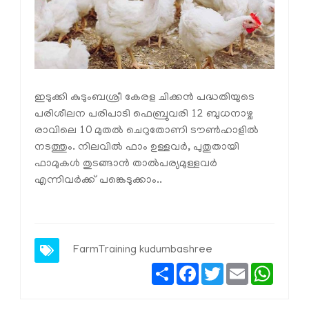
ഇടുക്കി കുടുംബശ്രീ കേരള ചിക്കന്‍ പദ്ധതിയുടെ
പരിശീലന പരിപാടി ഫെബ്രുവരി 12 ബുധനാഴ്ച
രാവിലെ 10 മുതല്‍ ചെറുതോണി ടൗണ്‍ഹാളില്‍
നടത്തും. നിലവില്‍ ഫാം ഉള്ളവര്‍, പുതുതായി
ഫാമുകൾ തുടങ്ങാൻ താൽപര്യമുള്ളവർ
എന്നിവർക്ക് പങ്കെടുക്കാം..
FarmTraining
kudumbashree
Share
Facebook
Twitter
Email
Whats